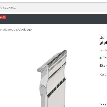
wość
zchniowego głębokiego
Uch
głę
Prod
To
Skon
Kolo
Inne