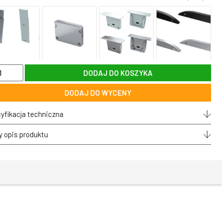
DODAJ DO KOSZYKA
wyt
tażowy
DODAJ DO WYCENY
lu
yfikacja techniczna
erzchniowego
y opis produktu
okiego