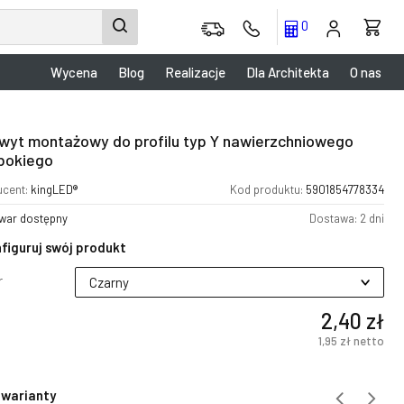
0
Wycena
Blog
Realizacje
Dla Architekta
O nas
wyt montażowy do profilu typ Y nawierzchniowego
bokiego
ucent:
kingLED®
Kod produktu:
5901854778334
war dostępny
Dostawa: 2 dni
figuruj swój produkt
r
2,40 zł
1,95 zł
netto
 warianty