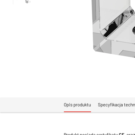
Opis produktu
Specyfikacja tech
Produkt posiada certyfikaty
CE
, ora