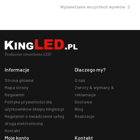
Wyświetlanie wszystkich wyników: 2
Informacje
Dlaczego my?
Strona główna
O nas
Mapa strony
Zwroty & wymiany &
Regulamin
reklamacje
Polityka prywatności dla
Dostawa
użytkowników sklepu kingled.pl
Blog
Regulamin o świadczenie usług
Realizacje
drogą elektroniczną
Kontakt
Moje konto
Kontakt