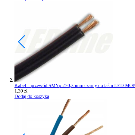
Kabel – przewód SMYp 2×0,35mm czarny do taśm LED M
1,30
zł
Dodaj do koszyka