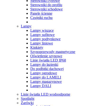
Sterowniki cyfrowe
Sterowniki do profilu
Sterowniki schodowe
Panele ścienne
Czujniki ruchu
Lampy
Lampy wiszące
Lampy sufitowe
Lampy podtynkowe
Lampy liniowe
Kinkiety
Szynoprzewody magnetyczne
Oświetlenie szynowe
Linie światła LED IP68
Lampy do łazienki
Do podbitki dachowej
Lampy ogrodowe
Lampy do LAMELI
Lampy magazynowe
Lampy DALI
Linie światła LED wodoodporne
Spotlight
Żarówki