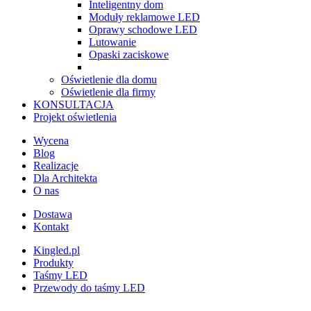
Inteligentny dom
Moduły reklamowe LED
Oprawy schodowe LED
Lutowanie
Opaski zaciskowe
Oświetlenie dla domu
Oświetlenie dla firmy
KONSULTACJA
Projekt oświetlenia
Wycena
Blog
Realizacje
Dla Architekta
O nas
Dostawa
Kontakt
Kingled.pl
Produkty
Taśmy LED
Przewody do taśmy LED