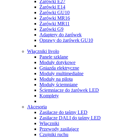
Żarówki E27
Żarówki E14
Żarówki GU10
Żarówki MR16
Żarówki MR11
Żarówki G9
Adaptery do żarówek
Oprawy do żarówek GU10
Włączniki livolo
Panele szklane
Moduły dotykowe
Gniazda elektryczne
Moduły multimedialne
Moduły na pilota
Moduły ściemniane
Ściemniacze do żarówek LED
Komplety
Akcesoria
Zasilacze do taśmy LED
Zasilacze DALI do taśmy LED
Włączniki
Przewody zasilające
Czujniki ruchu