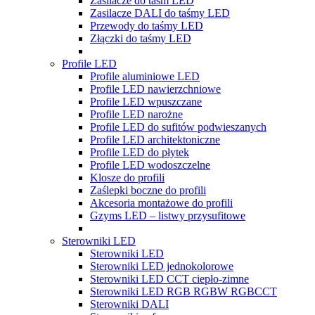
Zasilacze do taśm LED
Zasilacze DALI do taśmy LED
Przewody do taśmy LED
Złączki do taśmy LED
Profile LED
Profile aluminiowe LED
Profile LED nawierzchniowe
Profile LED wpuszczane
Profile LED narożne
Profile LED do sufitów podwieszanych
Profile LED architektoniczne
Profile LED do płytek
Profile LED wodoszczelne
Klosze do profili
Zaślepki boczne do profili
Akcesoria montażowe do profili
Gzyms LED – listwy przysufitowe
Sterowniki LED
Sterowniki LED
Sterowniki LED jednokolorowe
Sterowniki LED CCT ciepło-zimne
Sterowniki LED RGB RGBW RGBCCT
Sterowniki DALI