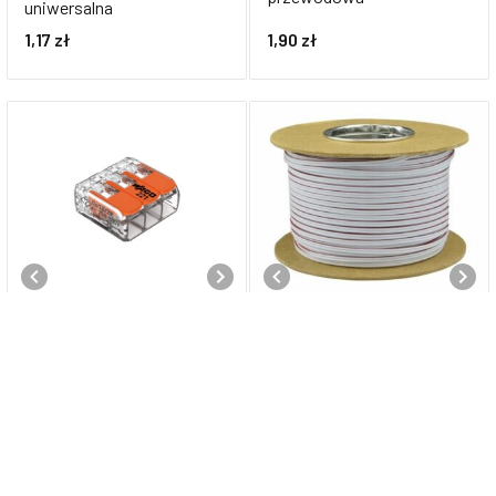
uniwersalna
1,17
zł
1,90
zł
Złączka WAGO 221-413 3-
Kabel – przewód SMYP
przewodowa
2×0,35mm, biały, 100m
2,50
zł
125,00
zł