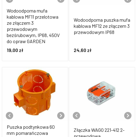
Wodoodporna mufa
kablowa MF11 przelotowa
Wodoodporna puszka mufa
ze złączem 3
kablowa MF12 ze złączem 3
przewodowym
przewodowym IP68
bezśrubowym, IP68, 450V
do opraw GARDEN
19,00
zł
24,60
zł
Puszka podtynkowa 60
Złączka WAGO 221-412 2-
mm pomarańczowa
przewodowa