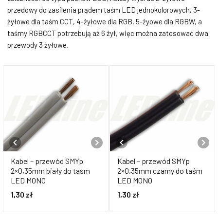
przedowy do zasilenia prądem taśm LED jednokolorowych, 3-
żyłowe dla taśm CCT, 4-żyłowe dla RGB, 5-żyowe dla RGBW, a
taśmy RGBCCT potrzebują aż 6 żył, więc można zatosować dwa
przewody 3 żyłowe.
Kabel – przewód SMYp
Kabel – przewód SMYp
2×0,35mm biały do taśm
2×0,35mm czarny do taśm
LED MONO
LED MONO
1,30
zł
1,30
zł