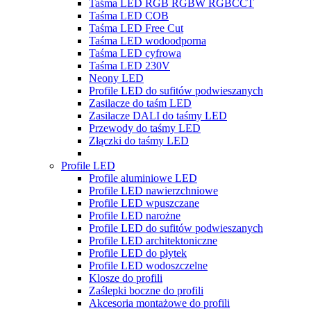
Taśma LED RGB RGBW RGBCCT
Taśma LED COB
Taśma LED Free Cut
Taśma LED wodoodporna
Taśma LED cyfrowa
Taśma LED 230V
Neony LED
Profile LED do sufitów podwieszanych
Zasilacze do taśm LED
Zasilacze DALI do taśmy LED
Przewody do taśmy LED
Złączki do taśmy LED
Profile LED
Profile aluminiowe LED
Profile LED nawierzchniowe
Profile LED wpuszczane
Profile LED narożne
Profile LED do sufitów podwieszanych
Profile LED architektoniczne
Profile LED do płytek
Profile LED wodoszczelne
Klosze do profili
Zaślepki boczne do profili
Akcesoria montażowe do profili