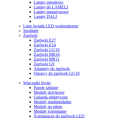
Lampy ogrodowe
Lampy do LAMELI
Lampy magazynowe
Lampy DALI
Linie światła LED wodoodporne
Spotlight
Żarówki
Żarówki E27
Żarówki E14
Żarówki GU10
Żarówki MR16
Żarówki MR11
Żarówki G9
Adaptery do żarówek
Oprawy do żarówek GU10
Włączniki livolo
Panele szklane
Moduły dotykowe
Gniazda elektryczne
Moduły multimedialne
Moduły na pilota
Moduły ściemniane
Ściemniacze do żarówek LED