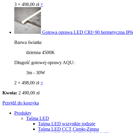
3 ×
498,00
zł
×
Gotowa oprawa LED CRI>90 hermetyczna IP6
Barwa światła:
dzienna 4500K
Długość gotowej oprawy AQU:
3m - 30W
2 ×
498,00
zł
×
Kwota:
2 490,00
zł
Przejdź do koszyka
Produkty
Taśma LED
Taśma LED wszystkie rodzaje
Taśma LED CCT Ciepło-Zimna