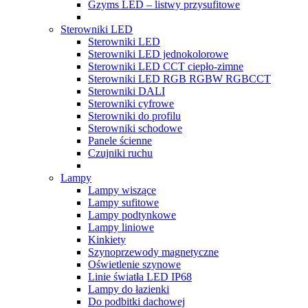
Gzyms LED – listwy przysufitowe
Sterowniki LED
Sterowniki LED
Sterowniki LED jednokolorowe
Sterowniki LED CCT ciepło-zimne
Sterowniki LED RGB RGBW RGBCCT
Sterowniki DALI
Sterowniki cyfrowe
Sterowniki do profilu
Sterowniki schodowe
Panele ścienne
Czujniki ruchu
Lampy
Lampy wiszące
Lampy sufitowe
Lampy podtynkowe
Lampy liniowe
Kinkiety
Szynoprzewody magnetyczne
Oświetlenie szynowe
Linie światła LED IP68
Lampy do łazienki
Do podbitki dachowej