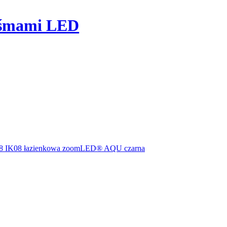
taśmami LED
68 IK08 łazienkowa zoomLED® AQU czarna