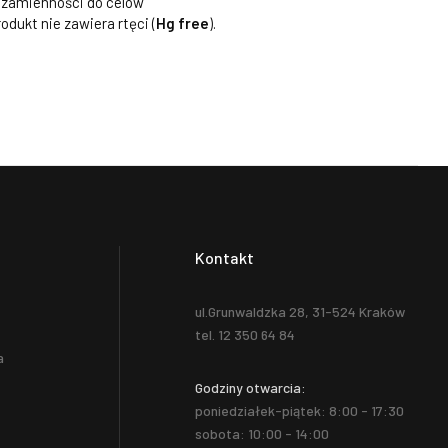
 zamienności do celów
rodukt nie zawiera rtęci (
Hg free
).
Kontakt
ul.Grunwaldzka 28, 31-524 Kraków
tel. 12 350 64 84
a
Godziny otwarcia:
poniedziałek-piątek: 8:00 - 17:30
sobota: 10:00 - 14:00