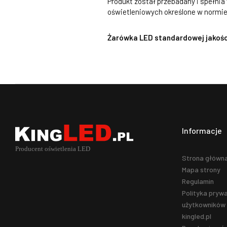
Produkt został przebadany i spełni
oświetleniowych określone w normi
Żarówka LED standardowej jakoś
Informacje
Strona główn
Mapa strony
Regulamin
Polityka prywa
użytkowników 
kingled.pl