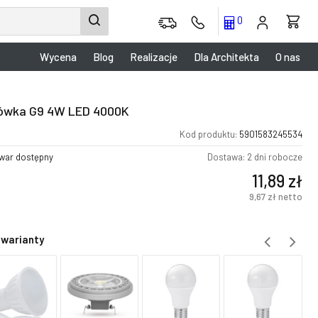
0
Wycena
Blog
Realizacje
Dla Architekta
O nas
ówka G9 4W LED 4000K
Kod produktu:
5901583245534
war dostępny
Dostawa: 2 dni robocze
11,89
zł
9,67
zł
netto
 warianty