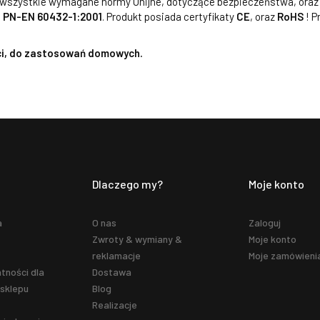
a wszystkie wymagane normy Unijne, dotyczące bezpieczeństwa, oraz
e
PN-EN 60432-1:2001
. Produkt posiada certyfikaty
CE
, oraz
RoHS
! P
ci, do zastosowań domowych.
Dlaczego my?
Moje konto
a
O nas
Zaloguj
Zwroty & wymiany &
Moje konto
reklamacje
Moje zamówieni
tności dla
Dostawa
sklepu
Blog
Realizacje