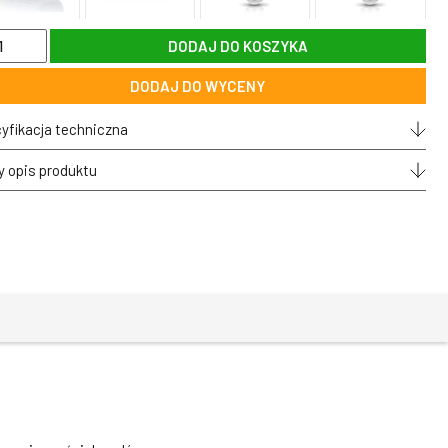
DODAJ DO KOSZYKA
wka
DODAJ DO WYCENY
0K
yfikacja techniczna
y opis produktu