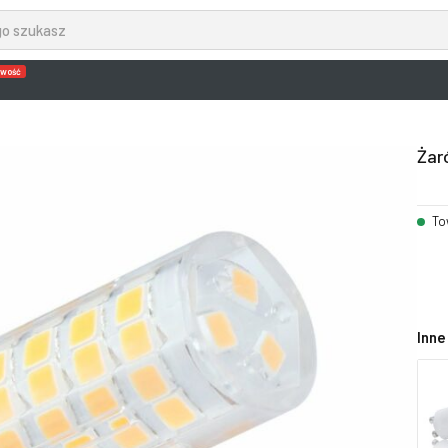
wość
Żar
To
Inne