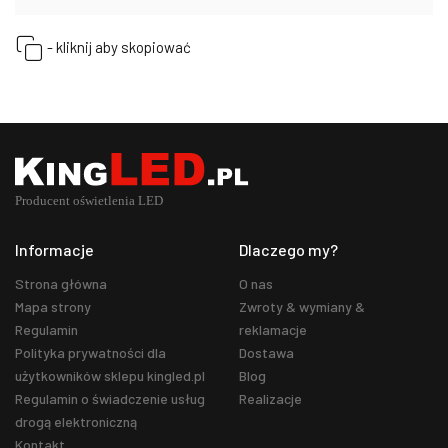
- kliknij aby skopiować
Informacje
Dlaczego my?
Strona główna
O nas
Mapa strony
Zwroty & wymiany &
Regulamin
reklamacje
Polityka prywatności dla
Dostawa
użytkowników sklepu kingled.pl
Blog
Regulamin o świadczenie usług
Realizacje
drogą elektroniczną
Kontakt