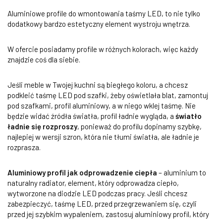
Aluminiowe profile do wmontowania taśmy LED, to nie tylko
dodatkowy bardzo estetyczny element wystroju wnętrza.
W ofercie posiadamy profile w różnych kolorach, więc każdy
znajdzie coś dla siebie.
Jeśli meble w Twojej kuchni są biegłego koloru, a chcesz
podkleić taśmę LED pod szafki, żeby oświetlała blat, zamontuj
pod szafkami, profil aluminiowy, a w niego wklej taśmę. Nie
będzie widać źródła światła, profil ładnie wygląda, a
światło
ładnie się rozproszy
, ponieważ do profilu dopinamy szybkę,
najlepiej w wersji szron, która nie tłumi światła, ale ładnie je
rozprasza.
Aluminiowy profil jak odprowadzenie ciepła
– aluminium to
naturalny radiator, element, który odprowadza ciepło,
wytworzone na diodzie LED podczas pracy. Jeśli chcesz
zabezpieczyć, taśmę LED, przed przegrzewaniem się, czyli
przed jej szybkim wypaleniem, zastosuj aluminiowy profil, który