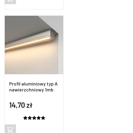
na
podstawie
ocen
klientów
Profil aluminiowy typ A
nawierzchniowy 1mb
14,70
zł
Oceniony
2
5.00
na 5