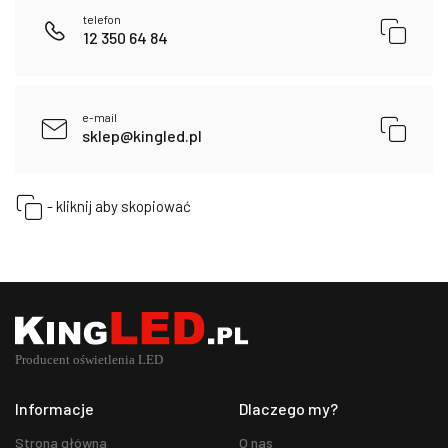
telefon
12 350 64 84
e-mail
sklep@kingled.pl
- kliknij aby skopiować
Informacje
Dlaczego my?
Strona główna
O nas