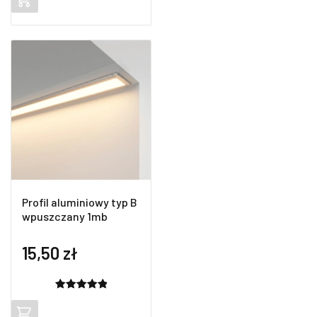
na
podstawie
ocen
klientów
Profil aluminiowy typ B
wpuszczany 1mb
15,50
zł
Oceniony
2
5.00
na 5