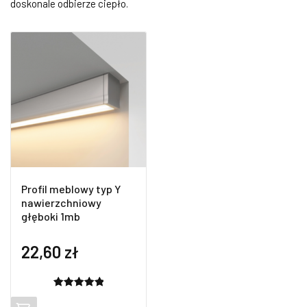
doskonale odbierze ciepło.
Profil meblowy typ Y
nawierzchniowy
głęboki 1mb
22,60
zł
Oceniony
2