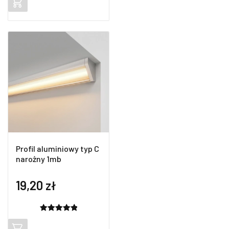
5.00
na 5
na
podstawie
ocen
klientów
Profil aluminiowy typ C
narożny 1mb
19,20
zł
Oceniony
2
5.00
na 5