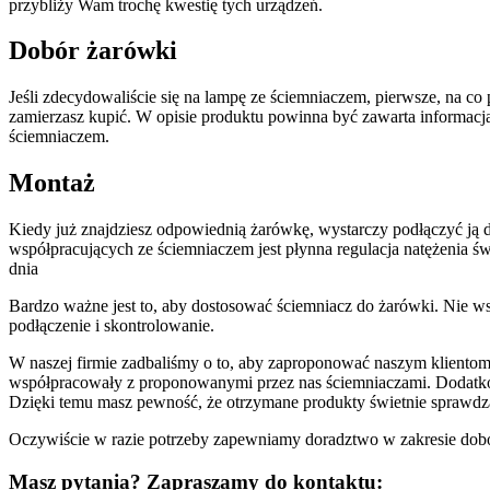
przybliży Wam trochę kwestię tych urządzeń.
Dobór żarówki
Jeśli zdecydowaliście się na lampę ze ściemniaczem, pierwsze, na c
zamierzasz kupić. W opisie produktu powinna być zawarta informacja,
ściemniaczem.
Montaż
Kiedy już znajdziesz odpowiednią żarówkę, wystarczy podłączyć ją
współpracujących ze ściemniaczem jest płynna regulacja natężenia ś
dnia
Bardzo ważne jest to, aby dostosować ściemniacz do żarówki. Nie wsz
podłączenie i skontrolowanie.
W naszej firmie zadbaliśmy o to, aby zaproponować naszym kliento
współpracowały z proponowanymi przez nas ściemniaczami. Dodatkow
Dzięki temu masz pewność, że otrzymane produkty świetnie sprawdz
Oczywiście w razie potrzeby zapewniamy doradztwo w zakresie doboru
Masz pytania? Zapraszamy do kontaktu: