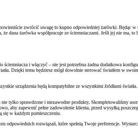
o powinniście zwrócić uwagę to kupno odpowiedniej żarówki. Będąc w s
 że dana żarówka współpracuje ze ściemniaczami. Jeśli jej nie ma, to
 do ściemniacza i włączyć – nie jest potrzebna żadna dodatkowa kon
wiatła. Dzięki temu będziesz mógł dowolnie sterować światłem w swoi
ystkie urządzenia będą kompatybilne ze wszystkimi źródłami światła. 
m nie tylko sprawdzone i niezawodne produkty. Skompletowaliśmy aso
o, aby zapewnić pełne zadowolenie klienta, przed wysyłką poszczeg
ą się w każdym pomieszczeniu.
 odpowiednich rozwiązań, które spełnią Twoje preferencje. Wystarczy