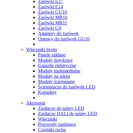
Żarówki E27
Żarówki E14
Żarówki GU10
Żarówki MR16
Żarówki MR11
Żarówki G9
Adaptery do żarówek
Oprawy do żarówek GU10
Włączniki livolo
Panele szklane
Moduły dotykowe
Gniazda elektryczne
Moduły multimedialne
Moduły na pilota
Moduły ściemniane
Ściemniacze do żarówek LED
Komplety
Akcesoria
Zasilacze do taśmy LED
Zasilacze DALI do taśmy LED
Włączniki
Przewody zasilające
Czujniki ruchu