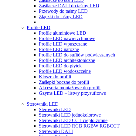
Zasilacze do taśm LED
Zasilacze DALI do taśmy LED
Przewody do taśmy LED
Złączki do taśmy LED
Profile LED
Profile aluminiowe LED
Profile LED nawierzchniowe
Profile LED wpuszczane
Profile LED narożne
Profile LED do sufitów podwieszanych
Profile LED architektoniczne
Profile LED do płytek
Profile LED wodoszczelne
Klosze do profili
Zaślepki boczne do profili
Akcesoria montażowe do profili
Gzyms LED – listwy przysufitowe
Sterowniki LED
Sterowniki LED
Sterowniki LED jednokolorowe
Sterowniki LED CCT ciepło-zimne
Sterowniki LED RGB RGBW RGBCCT
Sterowniki DALI