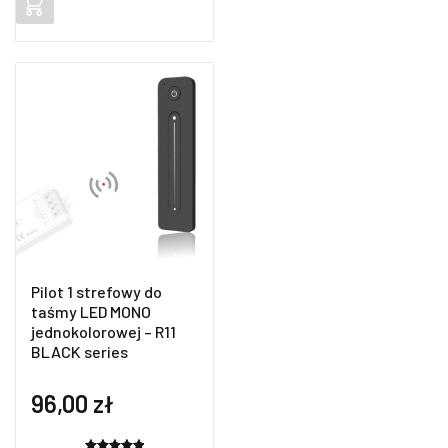
na
podstawie
ocen
klientów
Pilot 1 strefowy do
taśmy LED MONO
jednokolorowej – R11
BLACK series
96,00
zł