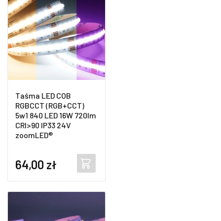
Taśma LED COB
RGBCCT (RGB+CCT)
5w1 840 LED 16W 720lm
CRI>90 IP33 24V
zoomLED®
64,00
zł