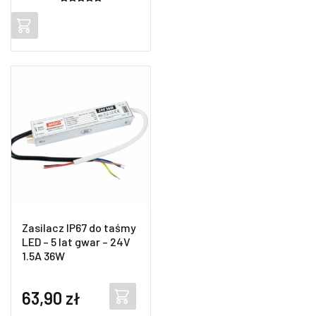
Oceniony
1
5.00
na 5
na
podstawie
oceny
klienta
Zasilacz IP67 do taśmy
LED – 5 lat gwar – 24V
1.5A 36W
63,90
zł