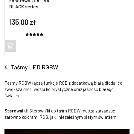
kanałowy 20A – V4
BLACK series
135,00
zł
Oceniony
2
5.00
na 5
na
podstawie
ocen
4. Taśmy LED RGBW
klientów
Taśmy RGBW łączą funkcje RGB z dodatkową białą diodą, co
zwiększa możliwości kolorystyczne oraz jasność białego
światła.
Sterowniki:
Sterowniki do taśm RGBW muszą zarządzać
zarówno kolorami RGB, jak i niezależnym białym światłem.