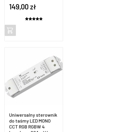
149,00
zł
Oceniony
2
5.00
na 5
na
podstawie
ocen
klientów
Uniwersalny sterownik
do taśmy LED MONO
CCT RGB RGBW 4