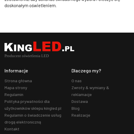
doskonałym oświetleniem.
Informacje
Dlaczego my?
Strona główna
O nas
Mapa strony
Zwroty & wymiany &
Regulamin
reklamacje
Polityka prywatności dla
Dostawa
użytkowników sklepu kingled.pl
Blog
Regulamin o świadczenie usług
Realizacje
drogą elektroniczną
Kontakt