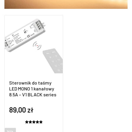
Sterownik do taśmy
LED MONO 1 kanałowy
8.5A – V1 BLACK series
89,00
zł
Oceniony
2
5.00
na 5