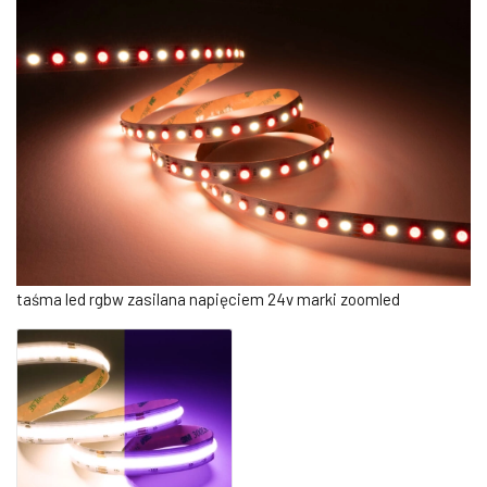
taśma led rgbw zasilana napięciem 24v marki zoomled