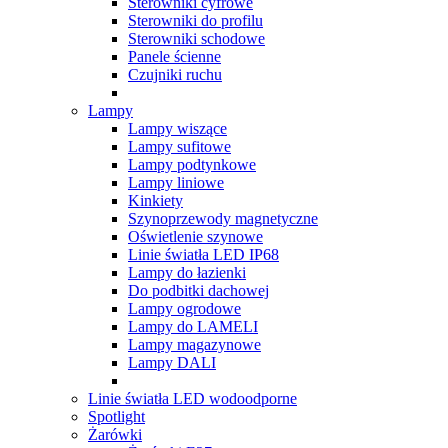
Sterowniki cyfrowe
Sterowniki do profilu
Sterowniki schodowe
Panele ścienne
Czujniki ruchu
Lampy
Lampy wiszące
Lampy sufitowe
Lampy podtynkowe
Lampy liniowe
Kinkiety
Szynoprzewody magnetyczne
Oświetlenie szynowe
Linie światła LED IP68
Lampy do łazienki
Do podbitki dachowej
Lampy ogrodowe
Lampy do LAMELI
Lampy magazynowe
Lampy DALI
Linie światła LED wodoodporne
Spotlight
Żarówki