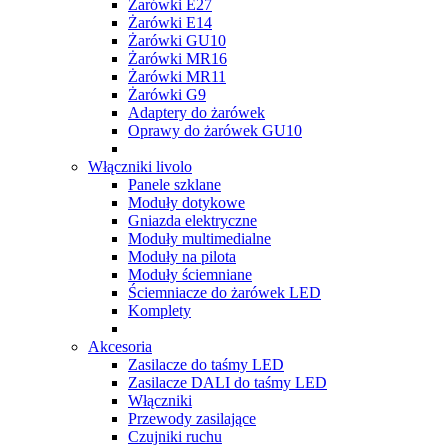
Żarówki E27
Żarówki E14
Żarówki GU10
Żarówki MR16
Żarówki MR11
Żarówki G9
Adaptery do żarówek
Oprawy do żarówek GU10
Włączniki livolo
Panele szklane
Moduły dotykowe
Gniazda elektryczne
Moduły multimedialne
Moduły na pilota
Moduły ściemniane
Ściemniacze do żarówek LED
Komplety
Akcesoria
Zasilacze do taśmy LED
Zasilacze DALI do taśmy LED
Włączniki
Przewody zasilające
Czujniki ruchu