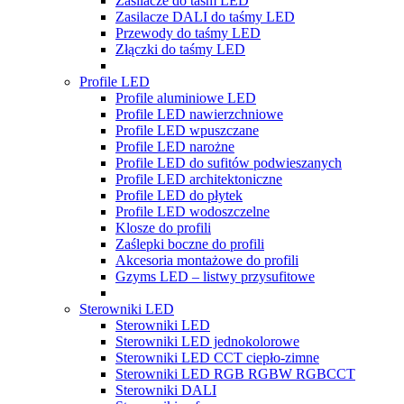
Zasilacze do taśm LED
Zasilacze DALI do taśmy LED
Przewody do taśmy LED
Złączki do taśmy LED
Profile LED
Profile aluminiowe LED
Profile LED nawierzchniowe
Profile LED wpuszczane
Profile LED narożne
Profile LED do sufitów podwieszanych
Profile LED architektoniczne
Profile LED do płytek
Profile LED wodoszczelne
Klosze do profili
Zaślepki boczne do profili
Akcesoria montażowe do profili
Gzyms LED – listwy przysufitowe
Sterowniki LED
Sterowniki LED
Sterowniki LED jednokolorowe
Sterowniki LED CCT ciepło-zimne
Sterowniki LED RGB RGBW RGBCCT
Sterowniki DALI