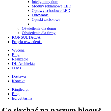
Inteligentny dom
Moduły reklamowe LED
Oprawy schodowe LED
Lutowanie
Opaski zaciskowe
Oświetlenie dla domu
Oświetlenie dla firmy
KONSULTACJA
Projekt oświetlenia
Wycena
Blog
Realizacje
Dla Architekta
O nas
Dostawa
Kontakt
Kingled.pl
Blog
led cut taśma
Co słychać na naszym blogu?