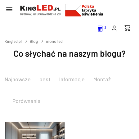
0
Kingled.pl
Blog
mono led
Co słychać na naszym blogu?
Najnowsze
best
Informacje
Montaż
Porównania