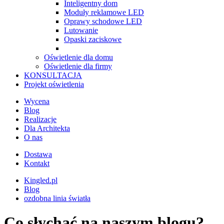
Inteligentny dom
Moduły reklamowe LED
Oprawy schodowe LED
Lutowanie
Opaski zaciskowe
Oświetlenie dla domu
Oświetlenie dla firmy
KONSULTACJA
Projekt oświetlenia
Wycena
Blog
Realizacje
Dla Architekta
O nas
Dostawa
Kontakt
Kingled.pl
Blog
ozdobna linia światła
Co słychać na naszym blogu?