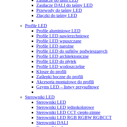
Zasilacze do taśm LED
Zasilacze DALI do taśmy LED
Przewody do taśmy LED
Złączki do taśmy LED
Profile LED
Profile aluminiowe LED
Profile LED nawierzchniowe
Profile LED wpuszczane
Profile LED narożne
Profile LED do sufitów podwieszanych
Profile LED architektoniczne
Profile LED do płytek
Profile LED wodoszczelne
Klosze do profili
Zaślepki boczne do profili
Akcesoria montażowe do profili
Gzyms LED – listwy przysufitowe
Sterowniki LED
Sterowniki LED
Sterowniki LED jednokolorowe
Sterowniki LED CCT ciepło-zimne
Sterowniki LED RGB RGBW RGBCCT
Sterowniki DALI