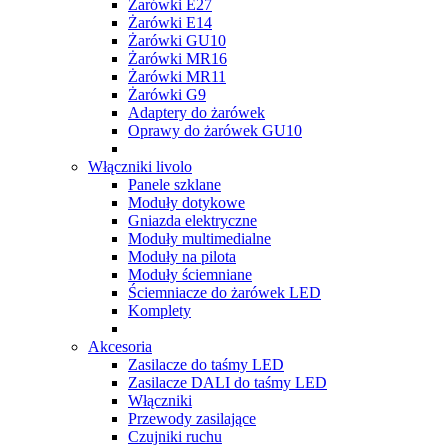
Żarówki E27
Żarówki E14
Żarówki GU10
Żarówki MR16
Żarówki MR11
Żarówki G9
Adaptery do żarówek
Oprawy do żarówek GU10
Włączniki livolo
Panele szklane
Moduły dotykowe
Gniazda elektryczne
Moduły multimedialne
Moduły na pilota
Moduły ściemniane
Ściemniacze do żarówek LED
Komplety
Akcesoria
Zasilacze do taśmy LED
Zasilacze DALI do taśmy LED
Włączniki
Przewody zasilające
Czujniki ruchu