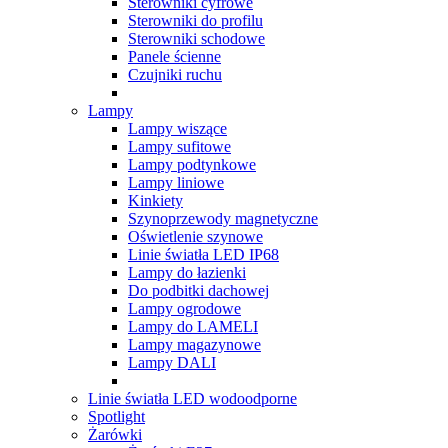
Sterowniki cyfrowe
Sterowniki do profilu
Sterowniki schodowe
Panele ścienne
Czujniki ruchu
Lampy
Lampy wiszące
Lampy sufitowe
Lampy podtynkowe
Lampy liniowe
Kinkiety
Szynoprzewody magnetyczne
Oświetlenie szynowe
Linie światła LED IP68
Lampy do łazienki
Do podbitki dachowej
Lampy ogrodowe
Lampy do LAMELI
Lampy magazynowe
Lampy DALI
Linie światła LED wodoodporne
Spotlight
Żarówki