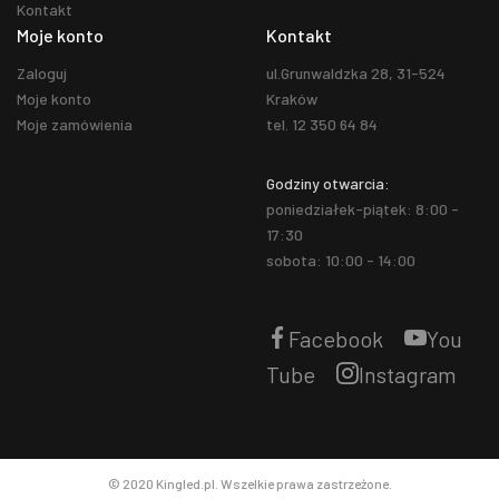
Kontakt
Moje konto
Kontakt
Zaloguj
ul.Grunwaldzka 28, 31-524
Moje konto
Kraków
Moje zamówienia
tel. 12 350 64 84
Godziny otwarcia:
poniedziałek-piątek: 8:00 -
17:30
sobota: 10:00 - 14:00
Facebook
You
Tube
Instagram
© 2020 Kingled.pl. Wszelkie prawa zastrzeżone.