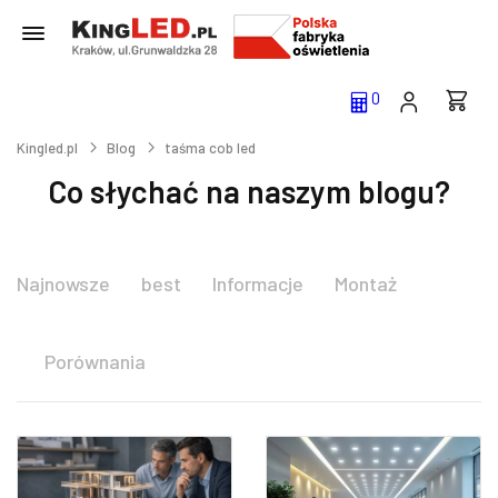
0
Kingled.pl
Blog
taśma cob led
Co słychać na naszym blogu?
Najnowsze
best
Informacje
Montaż
Porównania