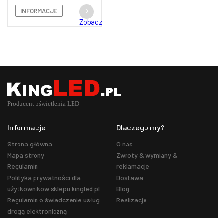
INFORMACJE
Zobacz
Informacje
Dlaczego my?
Strona główna
O nas
Mapa strony
Zwroty & wymiany &
Regulamin
reklamacje
Polityka prywatności dla
Dostawa
użytkowników sklepu kingled.pl
Blog
Regulamin o świadczenie usług
Realizacje
drogą elektroniczną