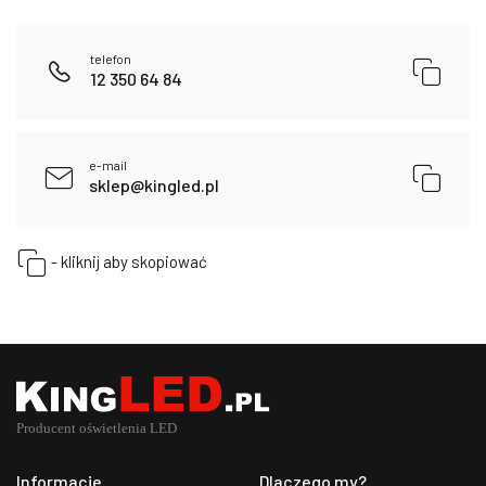
telefon
12 350 64 84
e-mail
sklep@kingled.pl
- kliknij aby skopiować
Informacje
Dlaczego my?