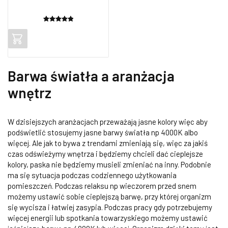
Oceniony
2
5.00
na 5
na
podstawie
ocen
Barwa światła a aranżacja
klientów
wnętrz
W dzisiejszych aranżacjach przeważają jasne kolory więc aby
podświetlić stosujemy jasne barwy światła np 4000K albo
więcej. Ale jak to bywa z trendami zmieniają się, więc za jakiś
czas odświeżymy wnętrza i będziemy chcieli dać cieplejsze
kolory, paska nie będziemy musieli zmieniać na inny. Podobnie
ma się sytuacja podczas codziennego użytkowania
pomieszczeń. Podczas relaksu np wieczorem przed snem
możemy ustawić sobie cieplejszą barwę, przy której organizm
się wycisza i łatwiej zasypia. Podczas pracy gdy potrzebujemy
więcej energii lub spotkania towarzyskiego możemy ustawić