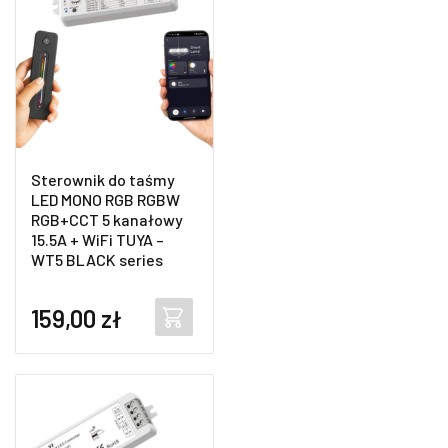
Sterownik do taśmy
LED MONO RGB RGBW
RGB+CCT 5 kanałowy
15.5A + WiFi TUYA –
WT5 BLACK series
159,00
zł