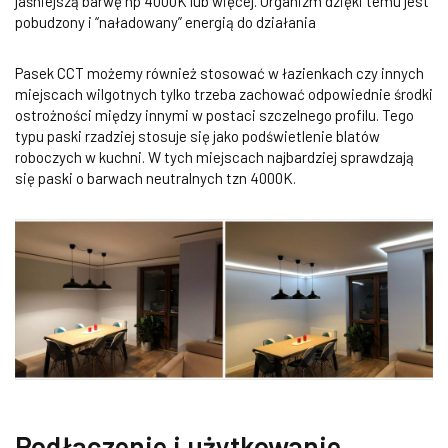
jaśniejszą barwę np 4000K lub więcej. Organizm dzięki temu jest
pobudzony i “naładowany” energią do działania
Pasek CCT możemy również stosować w łazienkach czy innych
miejscach wilgotnych tylko trzeba zachować odpowiednie środki
ostrożności między innymi w postaci szczelnego profilu. Tego
typu paski rzadziej stosuje się jako podświetlenie blatów
roboczych w kuchni. W tych miejscach najbardziej sprawdzają
się paski o barwach neutralnych tzn 4000K.
Podłączenie i użytkowanie