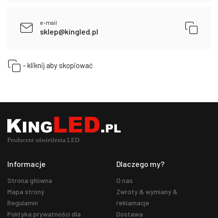
e-mail
sklep@kingled.pl
- kliknij aby skopiować
Informacje
Dlaczego my?
Strona główna
O nas
Mapa strony
Zwroty & wymiany &
Regulamin
reklamacje
Polityka prywatności dla
Dostawa