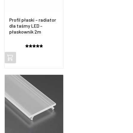
Profil płaski – radiator
dla taśmy LED –
płaskownik 2m
Oceniony
2
5.00
na 5
na
podstawie
ocen
klientów