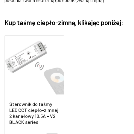
południa zwana neutralną) po 6000K (zwaną ciepłą)
Kup taśmę ciepło-zimną, klikając poniżej
:
Sterownik do taśmy
LED CCT ciepło-zimnej
2 kanałowy 10.5A – V2
BLACK series