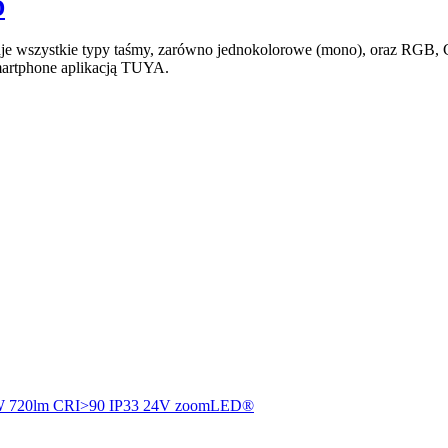
D
guje wszystkie typy taśmy, zarówno jednokolorowe (mono), oraz 
martphone aplikacją TUYA.
720lm CRI>90 IP33 24V zoomLED®