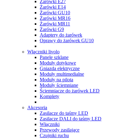
Żarówki E27
Żarówki E14
Żarówki GU10
Żarówki MR16
Żarówki MR11
Żarówki G9
Adaptery do żarówek
Oprawy do żarówek GU10
Włączniki livolo
Panele szklane
Moduły dotykowe
Gniazda elektryczne
Moduły multimedialne
Moduły na pilota
Moduły ściemniane
Ściemniacze do żarówek LED
Komplety
Akcesoria
Zasilacze do taśmy LED
Zasilacze DALI do taśmy LED
Włączniki
Przewody zasilające
Czujniki ruchu