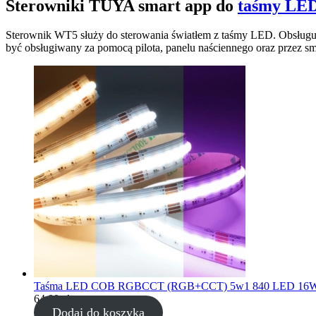
Sterowniki TUYA smart app do
taśmy LE
Sterownik WT5 służy do sterowania światłem z taśmy LED. Obsłu
być obsługiwany za pomocą pilota, panelu naściennego oraz przez s
Taśma LED COB RGBCCT (RGB+CCT) 5w1 840 LED 16W 
64,00
zł
Dodaj do koszyka