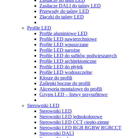
Zasilacze do taśm LED
Zasilacze DALI do taśmy LED
Przewody do taśmy LED
Złączki do taśmy LED
Profile LED
Profile aluminiowe LED
Profile LED nawierzchniowe
Profile LED wpuszczane
Profile LED narożne
Profile LED do sufitów podwieszanych
Profile LED architektoniczne
Profile LED do płytek
Profile LED wodoszczelne
Klosze do profili
Zaślepki boczne do profili
Akcesoria montażowe do profili
Gzyms LED – listwy przysufitowe
Sterowniki LED
Sterowniki LED
Sterowniki LED jednokolorowe
Sterowniki LED CCT ciepło-zimne
Sterowniki LED RGB RGBW RGBCCT
Sterowniki DALI