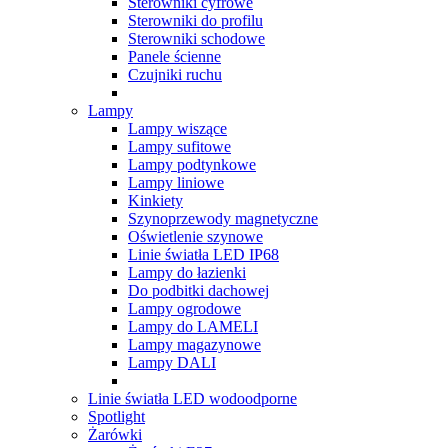
Sterowniki cyfrowe
Sterowniki do profilu
Sterowniki schodowe
Panele ścienne
Czujniki ruchu
Lampy
Lampy wiszące
Lampy sufitowe
Lampy podtynkowe
Lampy liniowe
Kinkiety
Szynoprzewody magnetyczne
Oświetlenie szynowe
Linie światła LED IP68
Lampy do łazienki
Do podbitki dachowej
Lampy ogrodowe
Lampy do LAMELI
Lampy magazynowe
Lampy DALI
Linie światła LED wodoodporne
Spotlight
Żarówki