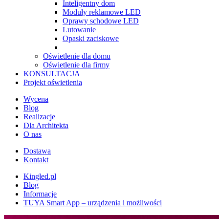
Inteligentny dom
Moduły reklamowe LED
Oprawy schodowe LED
Lutowanie
Opaski zaciskowe
Oświetlenie dla domu
Oświetlenie dla firmy
KONSULTACJA
Projekt oświetlenia
Wycena
Blog
Realizacje
Dla Architekta
O nas
Dostawa
Kontakt
Kingled.pl
Blog
Informacje
TUYA Smart App – urządzenia i możliwości