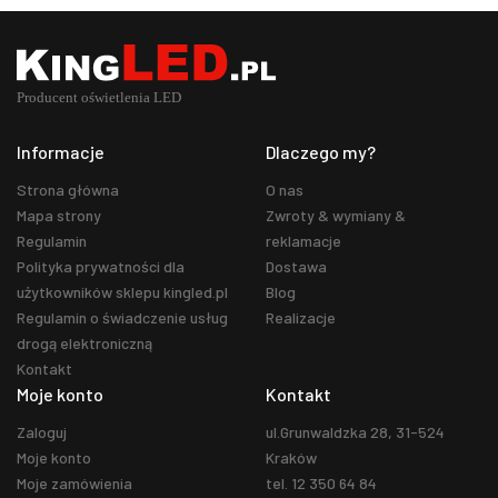
Informacje
Dlaczego my?
Strona główna
O nas
Mapa strony
Zwroty & wymiany &
Regulamin
reklamacje
Polityka prywatności dla
Dostawa
użytkowników sklepu kingled.pl
Blog
Regulamin o świadczenie usług
Realizacje
drogą elektroniczną
Kontakt
Moje konto
Kontakt
Zaloguj
ul.Grunwaldzka 28, 31-524
Moje konto
Kraków
Moje zamówienia
tel. 12 350 64 84