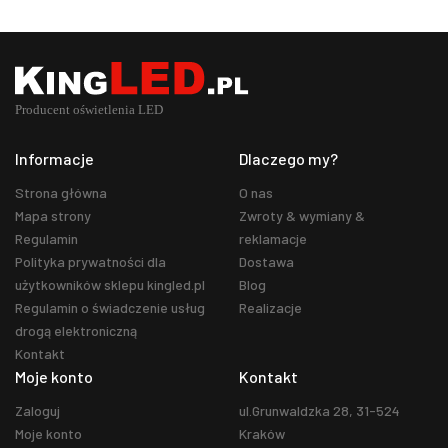
Informacje
Dlaczego my?
Strona główna
O nas
Mapa strony
Zwroty & wymiany &
Regulamin
reklamacje
Polityka prywatności dla
Dostawa
użytkowników sklepu kingled.pl
Blog
Regulamin o świadczenie usług
Realizacje
drogą elektroniczną
Kontakt
Moje konto
Kontakt
Zaloguj
ul.Grunwaldzka 28, 31-524
Moje konto
Kraków