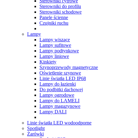
Sterowniki cyfrowe
Sterowniki do profilu
Sterowniki schodowe
Panele ścienne
Czujniki ruchu
Lampy
Lampy wiszące
Lampy sufitowe
Lampy podtynkowe
Lampy liniowe
Kinkiety
Szynoprzewody magnetyczne
Oświetlenie szynowe
Linie światła LED IP68
Lampy do łazienki
Do podbitki dachowej
Lampy ogrodowe
Lampy do LAMELI
Lampy magazynowe
Lampy DALI
Linie światła LED wodoodporne
Spotlight
Żarówki