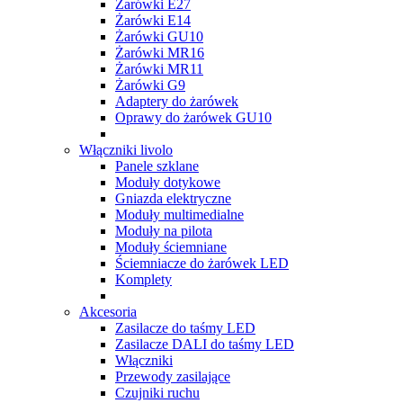
Żarówki E27
Żarówki E14
Żarówki GU10
Żarówki MR16
Żarówki MR11
Żarówki G9
Adaptery do żarówek
Oprawy do żarówek GU10
Włączniki livolo
Panele szklane
Moduły dotykowe
Gniazda elektryczne
Moduły multimedialne
Moduły na pilota
Moduły ściemniane
Ściemniacze do żarówek LED
Komplety
Akcesoria
Zasilacze do taśmy LED
Zasilacze DALI do taśmy LED
Włączniki
Przewody zasilające
Czujniki ruchu