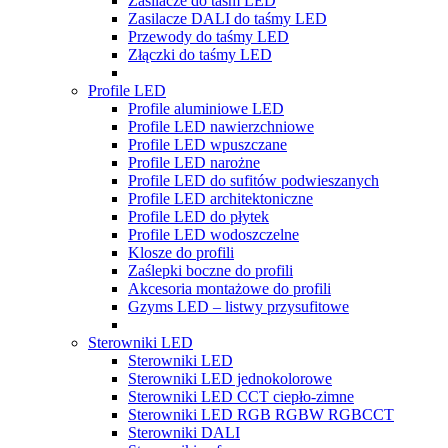
Zasilacze do taśm LED
Zasilacze DALI do taśmy LED
Przewody do taśmy LED
Złączki do taśmy LED
Profile LED
Profile aluminiowe LED
Profile LED nawierzchniowe
Profile LED wpuszczane
Profile LED narożne
Profile LED do sufitów podwieszanych
Profile LED architektoniczne
Profile LED do płytek
Profile LED wodoszczelne
Klosze do profili
Zaślepki boczne do profili
Akcesoria montażowe do profili
Gzyms LED – listwy przysufitowe
Sterowniki LED
Sterowniki LED
Sterowniki LED jednokolorowe
Sterowniki LED CCT ciepło-zimne
Sterowniki LED RGB RGBW RGBCCT
Sterowniki DALI