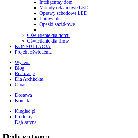
Inteligentny dom
Moduły reklamowe LED
Oprawy schodowe LED
Lutowanie
Opaski zaciskowe
Oświetlenie dla domu
Oświetlenie dla firmy
KONSULTACJA
Projekt oświetlenia
Wycena
Blog
Realizacje
Dla Architekta
O nas
Dostawa
Kontakt
Kingled.pl
Produkty
Dąb satyna
Dąb satyna