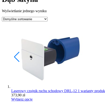
Wyświetlanie jednego wyniku
Laserowy czujnik ruchu schodowy DRL-12
1 warianty produk
373,90
zł
Wybierz opcje