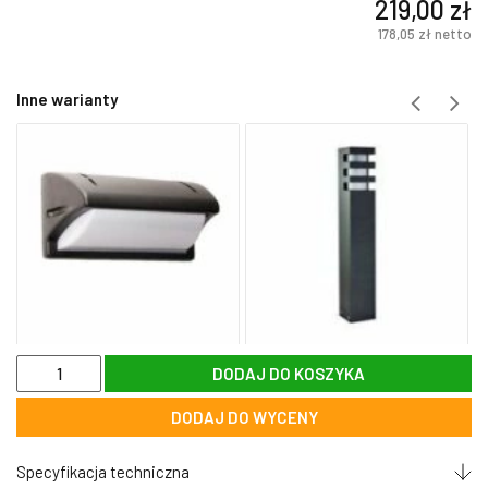
219,00
zł
178,05
zł
netto
Inne warianty
ilość
DODAJ DO KOSZYKA
Girlanda
ogrodowa,
DODAJ DO WYCENY
sznur
na
15x
Specyfikacja techniczna
żarówki