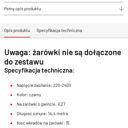
E27
-
Pełny opis produktu
14,4
metra
Opis produktu
Specyfikacja techniczna
Uwaga: żarówki nie są dołączone
do zestawu
Specyfikacja techniczna:
Napięcie zasilania: 220-240V
Kolor: czarny
Na żarówki o gwincie: E27
Długość sznura: 14,4 metra
Ilość wkładów na żarówki: 15