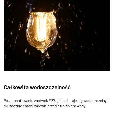
Całkowita wodoszczelność
Po zamontowaniu żarówek E27, girland staje się wodoszczelny i
skutecznie chroni żarówki przed działaniem wody.