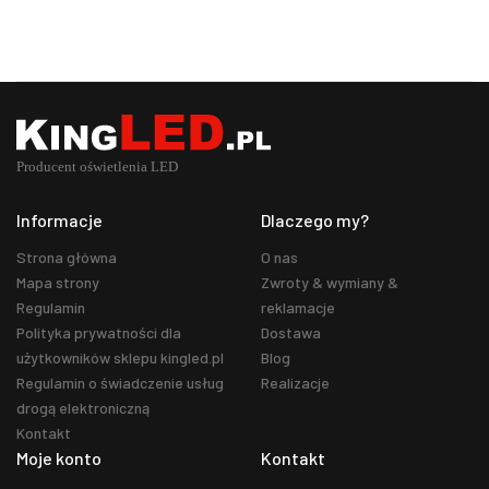
Informacje
Dlaczego my?
Strona główna
O nas
Mapa strony
Zwroty & wymiany &
Regulamin
reklamacje
Polityka prywatności dla
Dostawa
użytkowników sklepu kingled.pl
Blog
Regulamin o świadczenie usług
Realizacje
drogą elektroniczną
Kontakt
Moje konto
Kontakt