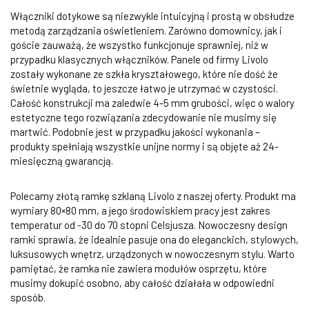
Włączniki dotykowe są niezwykle intuicyjną i prostą w obsłudze
metodą zarządzania oświetleniem. Zarówno domownicy, jak i
goście zauważą, że wszystko funkcjonuje sprawniej, niż w
przypadku klasycznych włączników. Panele od firmy Livolo
zostały wykonane ze szkła kryształowego, które nie dość że
świetnie wygląda, to jeszcze łatwo je utrzymać w czystości.
Całość konstrukcji ma zaledwie 4-5 mm grubości, więc o walory
estetyczne tego rozwiązania zdecydowanie nie musimy się
martwić. Podobnie jest w przypadku jakości wykonania –
produkty spełniają wszystkie unijne normy i są objęte aż 24-
miesięczną gwarancją.
Polecamy złotą ramkę szklaną Livolo z naszej oferty. Produkt ma
wymiary 80×80 mm, a jego środowiskiem pracy jest zakres
temperatur od -30 do 70 stopni Celsjusza. Nowoczesny design
ramki sprawia, że idealnie pasuje ona do eleganckich, stylowych,
luksusowych wnętrz, urządzonych w nowoczesnym stylu. Warto
pamiętać, że ramka nie zawiera modułów osprzętu, które
musimy dokupić osobno, aby całość działała w odpowiedni
sposób.