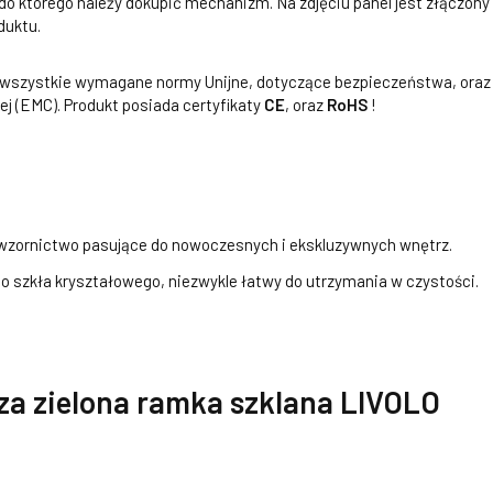
 do którego należy dokupić mechanizm. Na zdjęciu panel jest złączon
duktu.
a wszystkie wymagane normy Unijne, dotyczące bezpieczeństwa, oraz
j (EMC). Produkt posiada certyfikaty
CE
, oraz
RoHS
!
zornictwo pasujące do nowoczesnych i ekskluzywnych wnętrz.
 szkła kryształowego, niezwykle łatwy do utrzymania w czystości.
za zielona ramka szklana LIVOLO