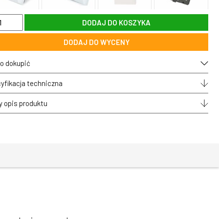
DODAJ DO KOSZYKA
DODAJ DO WYCENY
dyncza
ona
o dokupić
ka
ana
yfikacja techniczna
OLO
y opis produktu