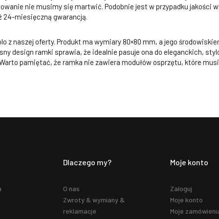
owanie nie musimy się martwić. Podobnie jest w przypadku jakości w
aż 24-miesięczną gwarancją.
lo z naszej oferty. Produkt ma wymiary 80×80 mm, a jego środowiskie
sny design ramki sprawia, że idealnie pasuje ona do eleganckich, st
Warto pamiętać, że ramka nie zawiera modułów osprzętu, które musi
Dlaczego my?
Moje konto
a
O nas
Zaloguj
Zwroty & wymiany &
Moje konto
reklamacje
Moje zamówieni