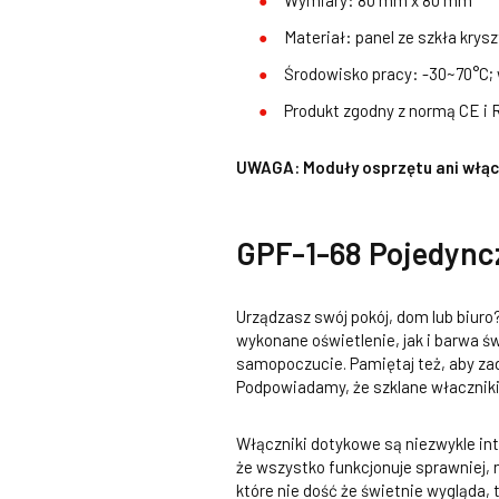
Wymiary: 80 mm x 80 mm
Materiał: panel ze szkła kry
Środowisko pracy: -30~70°C;
Produkt zgodny z normą CE i
UWAGA: Moduły osprzętu ani włącz
GPF-1-68 Pojedync
Urządzasz swój pokój, dom lub biuro
wykonane oświetlenie, jak i barwa 
samopoczucie. Pamiętaj też, aby zad
Podpowiadamy, że szklane właczniki 
Włączniki dotykowe są niezwykle in
że wszystko funkcjonuje sprawniej, 
które nie dość że świetnie wygląda,