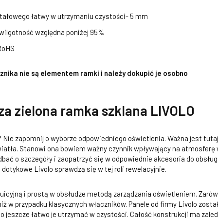
ształowego łatwy w utrzymaniu czystości- 5 mm
 wilgotność względna poniżej 95%
 RoHS
nika nie są elementem ramki i należy dokupić je osobno
za zielona ramka szklana LIVOLO
? Nie zapomnij o wyborze odpowiedniego oświetlenia. Ważna jest tutaj 
światła. Stanowi ona bowiem ważny czynnik wpływający na atmosferę
bać o szczegóły i zaopatrzyć się w odpowiednie akcesoria do obsług
dotykowe Livolo sprawdzą się w tej roli rewelacyjnie.
tuicyjną i prostą w obsłudze metodą zarządzania oświetleniem. Zarów
niż w przypadku klasycznych włączników. Panele od firmy Livolo zost
 to jeszcze łatwo je utrzymać w czystości. Całość konstrukcji ma zal