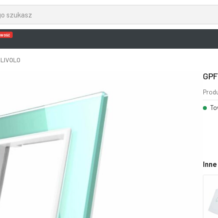
wość
 LIVOLO
GPF
Prod
To
Inne