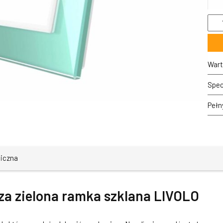
ilość
GPF-
1-
68
Poje
ziel
Wart
ram
szkl
Spec
LIV
Pełn
niczna
za zielona ramka szklana LIVOLO