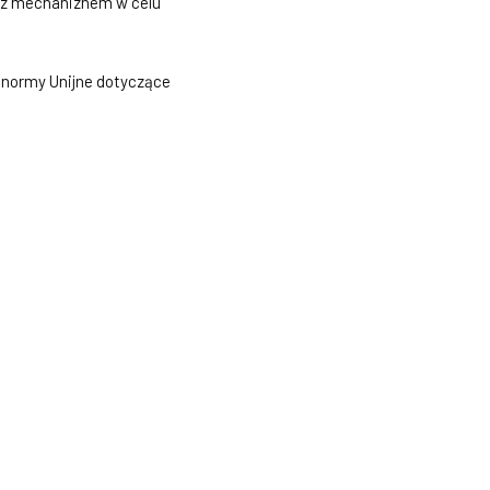
y z mechaniznem w celu
 normy Unijne dotyczące