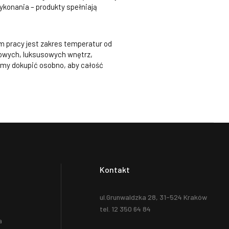
ykonania – produkty spełniają
m pracy jest zakres temperatur od
ylowych, luksusowych wnętrz,
my dokupić osobno, aby całość
Kontakt
ul.Grunwaldzka 28, 31-524 Kraków
tel. 12 350 64 84
a