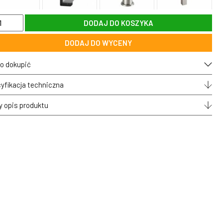
DODAJ DO KOSZYKA
pa
nna
DODAJ DO WYCENY
PHITE
0W
o dokupić
yfikacja techniczna
y opis produktu