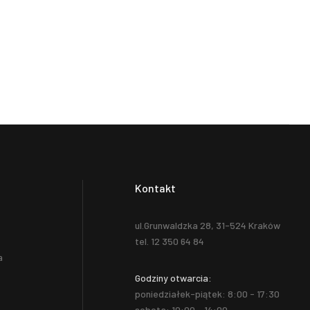
Kontakt
ul.Grunwaldzka 28, 31-524 Kraków
tel. 12 350 64 84
a
Godziny otwarcia:
poniedziałek-piątek: 8:00 - 17:30
sobota: 10:00 - 14:00