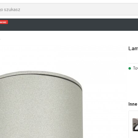
wość
L
Lam
To
Inne