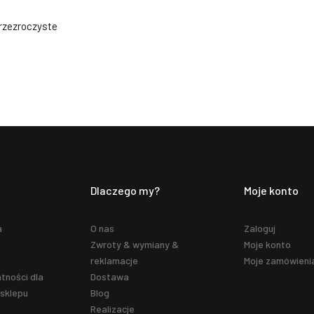
przezroczyste
Dlaczego my?
Moje konto
a
O nas
Zaloguj
Zwroty & wymiany &
Moje konto
reklamacje
Moje zamówieni
tności dla
Dostawa
sklepu
Blog
Realizacje