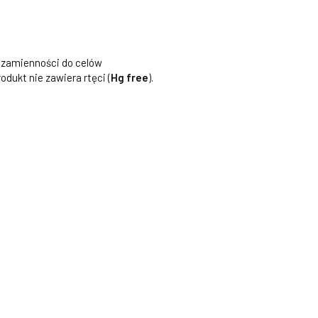
 zamienności do celów
rodukt nie zawiera rtęci (
Hg free
).