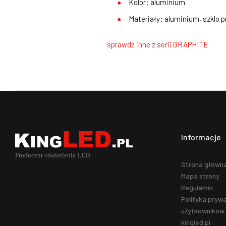
Kolor: aluminium
Materiały: aluminium, szklo 
sprawdź inne z serii GRAPHITE
Informacje
Strona główn
Mapa strony
Regulamin
Polityka prywa
użytkowników 
kingled.pl