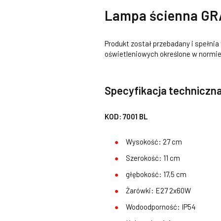
Lampa ścienna GR
Produkt został przebadany i spełni
oświetleniowych określone w normi
Specyfikacja techniczna
KOD: 7001 BL
Wysokość: 27 cm
Szerokość: 11 cm
głębokość: 17,5 cm
Żarówki: E27 2x60W
Wodoodporność: IP54