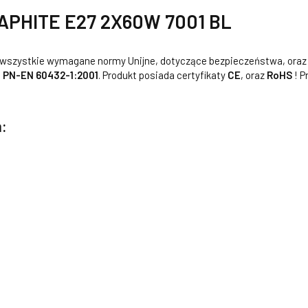
APHITE E27 2X60W 7001 BL
a wszystkie wymagane normy Unijne, dotyczące bezpieczeństwa, oraz
e
PN-EN 60432-1:2001
. Produkt posiada certyfikaty
CE
, oraz
RoHS
! P
: