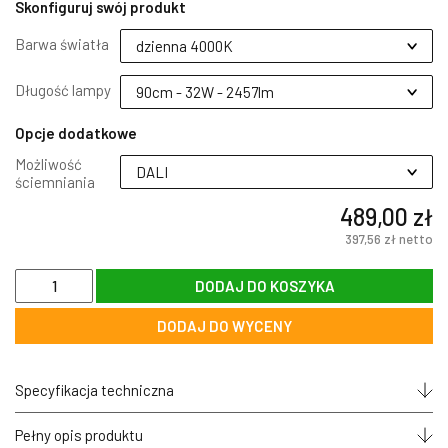
Skonfiguruj swój produkt
Barwa światła
Długość lampy
Opcje dodatkowe
Możliwość
ściemniania
489,00 zł
397,56 zł
netto
ilość
DODAJ DO KOSZYKA
Lampa
LED
DODAJ DO WYCENY
DALI
liniowa
wisząca
zoomLED®
Specyfikacja techniczna
L1
CRI>90
Pełny opis produktu
żółta