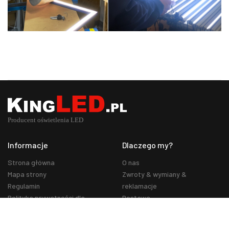
Informacje
Dlaczego my?
Strona główna
O nas
Mapa strony
Zwroty & wymiany &
Regulamin
reklamacje
Polityka prywatności dla
Dostawa
użytkowników sklepu kingled.pl
Blog
Regulamin o świadczenie usług
Realizacje