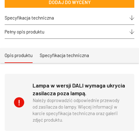
DODAJ DO WYCENY
DALI
SOPEL
wisząca
Specyfikacja techniczna
zoomLED®
70+100cm
CRI>90
Pełny opis produktu
70W
9800lm
4000K
Opis produktu
Specyfikacja techniczna
Lampa w wersji DALI wymaga ukrycia
zasilacza poza lampą.
Należy doprowadzić odpowiednie przewody
od zasilacza do lampy. Więcej informacji w
karcie specyfikacja techniczna oraz galerii
zdjęć produktu.