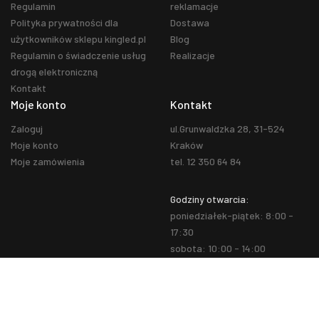
Regulamin
reklamacje
Polityka prywatności dla
Dostawa
użytkowników sklepu kingled.pl
Blog
Regulamin o świadczenie usług
Realizacje
drogą elektroniczną
Kontakt
Moje konto
Kontakt
Zaloguj
ul.Grunwaldzka 28, 31-524
Moje konto
Kraków
Moje zamówienia
tel. 12 350 64 84
Godziny otwarcia:
poniedziałek-piątek: 8:00 -
17:30
sobota: 10:00 - 14:00
Facebook
You