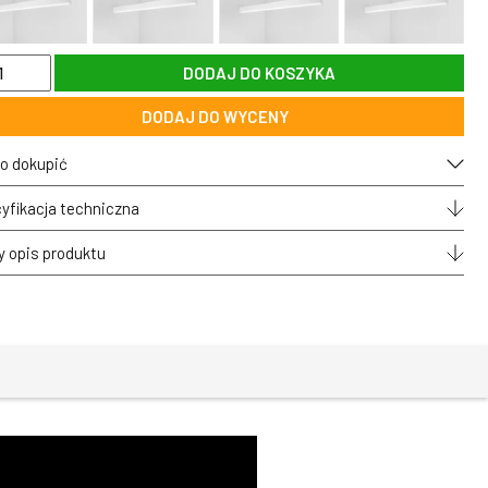
DODAJ DO KOSZYKA
pa
ONICA
DODAJ DO WYCENY
owa
na
cm
o dokupić
yfikacja techniczna
0lm
0K
y opis produktu