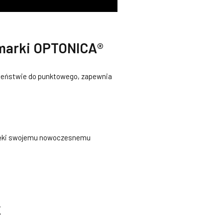
 marki OPTONICA®
iwieństwie do punktowego, zapewnia
dzięki swojemu nowoczesnemu
K