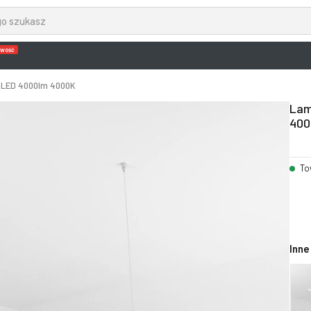
wość
 LED 4000lm 4000K
Lam
400
To
Inne