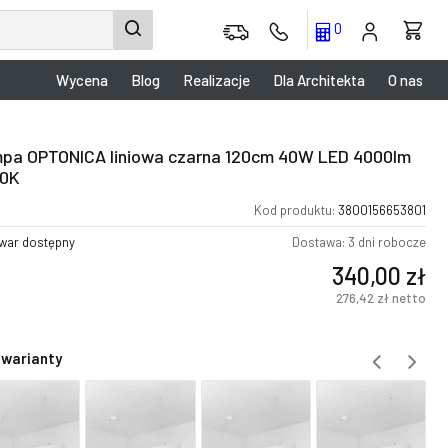
0
Wycena
Blog
Realizacje
Dla Architekta
O nas
pa OPTONICA liniowa czarna 120cm 40W LED 4000lm
0K
Kod produktu:
3800156653801
war dostępny
Dostawa: 3 dni robocze
340,00
zł
276,42
zł
netto
 warianty