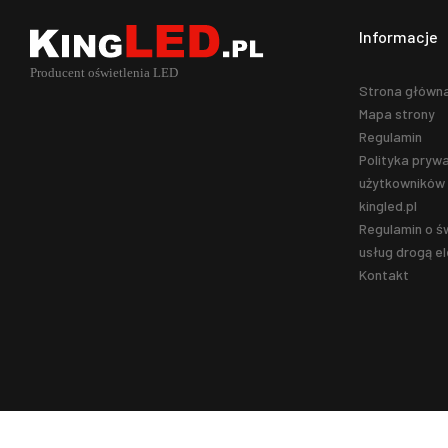
Informacje
Strona główn
Mapa strony
Regulamin
Polityka prywa
użytkowników 
kingled.pl
Regulamin o ś
usług drogą el
Kontakt