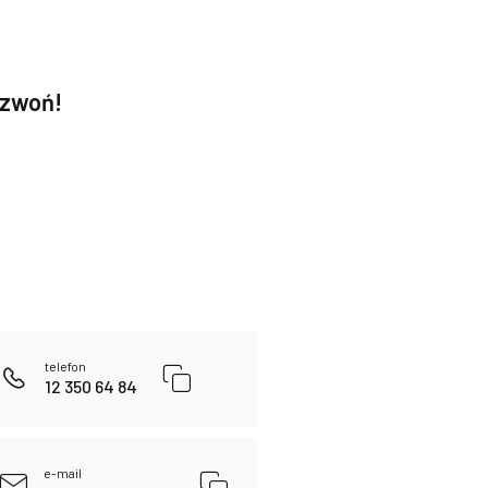
dzwoń!
telefon
12 350 64 84
e-mail