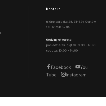
Kontakt
ul.Grunwaldzka 28, 31-524 Kraków
tel. 12 350 64 84
a
Godziny otwarcia:
poniedziałek-piątek: 8:00 - 17:30
sobota: 10:00 - 14:00
Facebook
You
Tube
Instagram