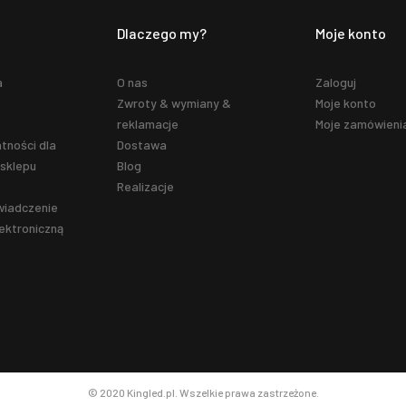
Dlaczego my?
Moje konto
a
O nas
Zaloguj
Zwroty & wymiany &
Moje konto
reklamacje
Moje zamówieni
tności dla
Dostawa
sklepu
Blog
Realizacje
wiadczenie
ektroniczną
© 2020 Kingled.pl. Wszelkie prawa zastrzeżone.