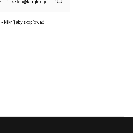
sklep@kingled.pl
- kliknij aby skopiować