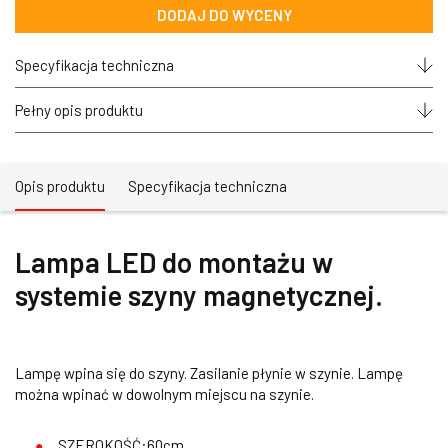
liniowa
DODAJ DO WYCENY
do
szyny
magnetycznej GENUA
Specyfikacja techniczna
XS biała
20W
LED
Pełny opis produktu
Opis produktu
Specyfikacja techniczna
Lampa LED do montażu w
systemie szyny magnetycznej.
Lampę wpina się do szyny. Zasilanie płynie w szynie. Lampę
można wpinać w dowolnym miejscu na szynie.
SZEROKOŚĆ:60cm