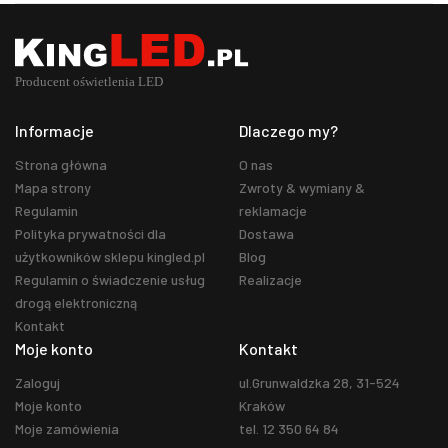
Informacje
Dlaczego my?
Strona główna
O nas
Mapa strony
Zwroty & wymiany &
Regulamin
reklamacje
Polityka prywatności dla
Dostawa
użytkowników sklepu kingled.pl
Blog
Regulamin o świadczenie usług
Realizacje
drogą elektroniczną
Kontakt
Moje konto
Kontakt
Zaloguj
ul.Grunwaldzka 28, 31-524
Moje konto
Kraków
Moje zamówienia
tel. 12 350 64 84