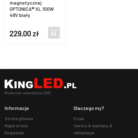
magnetycznej
OPTONICA® XL 100W
48V biały
229,00
zł
Informacje
Dlaczego my?
Strona główna
O nas
Mapa strony
Zwroty & wymiany &
Regulamin
reklamacje