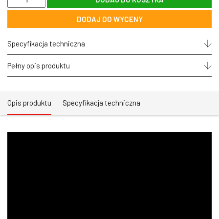
Lampa
reflektor
DODAJ DO WYCENY
do
szyny
magnetycznej
Specyfikacja techniczna
OPTONICA®
XL
biała
Pełny opis produktu
20W
LED
90°
Opis produktu
Specyfikacja techniczna