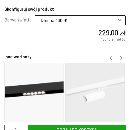
Skonfiguruj swój produkt
Barwa światła
229,00 zł
186,18 zł
netto
Inne warianty
ilość
DODAJ DO KOSZYKA