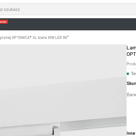
wość
cznej OPTONICA® XL biała 10W LED 90°
Lam
OPT
Prod
To
Skon
Barw
Inne