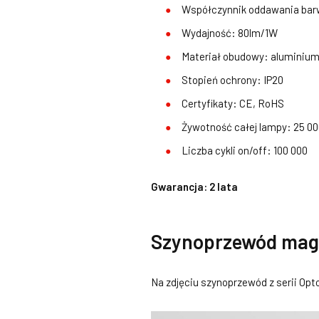
Współczynnik oddawania barw
Wydajność: 80lm/1W
Materiał obudowy: aluminium
Stopień ochrony: IP20
Certyfikaty: CE, RoHS
Żywotność całej lampy: 25 00
Liczba cykli on/off: 100 000
Gwarancja: 2 lata
Szynoprzewód magn
Na zdjęciu szynoprzewód z serii Opt