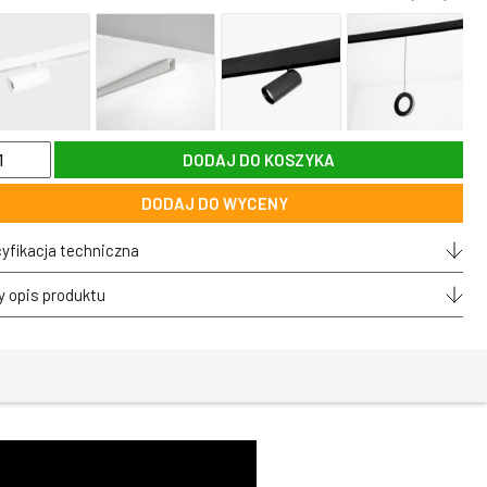
DODAJ DO KOSZYKA
pa
DODAJ DO WYCENY
homą
icą
yfikacja techniczna
y
etycznej
y opis produktu
ONICA®
a