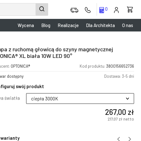
0
Wycena
Blog
Realizacje
Dla Architekta
O nas
pa z ruchomą głowicą do szyny magnetycznej
ONICA® XL biała 10W LED 90°
ucent:
OPTONICA®
Kod produktu:
3800156652736
war dostępny
Dostawa: 3-5 dni
figuruj swój produkt
a światła
267,00 zł
217,07 zł
netto
 warianty