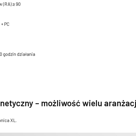
 (RA) ≥ 90
 + PC
0 godzin działania
etyczny – możliwość wielu aranżacj
onica XL.