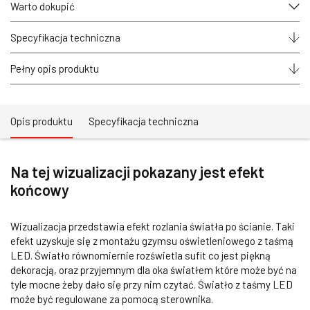
oświetleniowa
Warto dokupić
sufitowa
do
zabudowy
Specyfikacja techniczna
karnisza
COMO
Pełny opis produktu
2mb
Opis produktu
Specyfikacja techniczna
Na tej wizualizacji pokazany jest efekt
końcowy
Wizualizacja przedstawia efekt rozlania światła po ścianie. Taki
efekt uzyskuje się z montażu gzymsu oświetleniowego z taśmą
LED. Światło równomiernie rozświetla sufit co jest piękną
dekoracją, oraz przyjemnym dla oka światłem które może być na
tyle mocne żeby dało się przy nim czytać. Światło z taśmy LED
może być regulowane za pomocą sterownika.