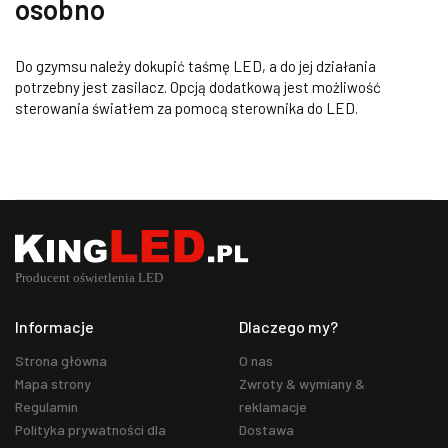
osobno
Do gzymsu należy dokupić taśmę LED, a do jej działania
potrzebny jest zasilacz. Opcją dodatkową jest możliwość
sterowania światłem za pomocą sterownika do LED.
Informacje
Dlaczego my?
Strona główna
O nas
Mapa strony
Zwroty & wymiany &
Regulamin
reklamacje
Polityka prywatności dla
Dostawa