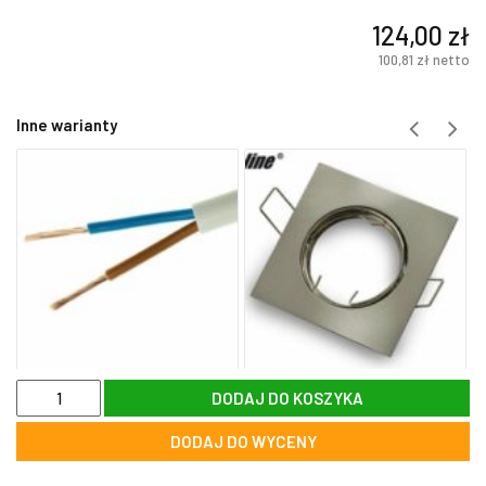
124,00
zł
100,81
zł
netto
Inne warianty
ilość
DODAJ DO KOSZYKA
Gzyms
LED
DODAJ DO WYCENY
-
listwa