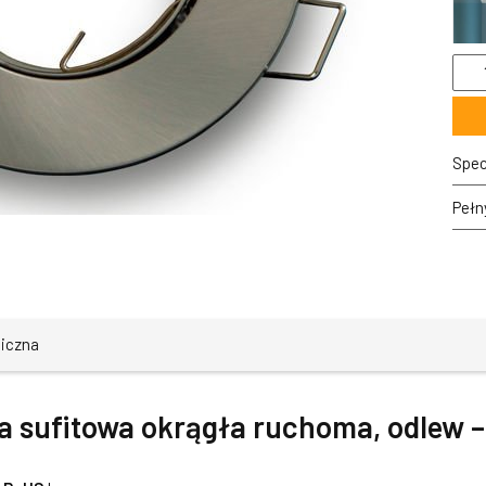
ilość
Opr
halo
sufi
okrą
ruch
Spec
odle
-
Pełn
saty
niczna
 sufitowa okrągła ruchoma, odlew –