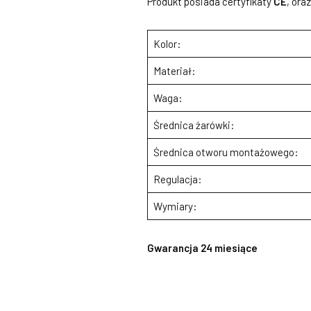
Produkt posiada certyfikaty
CE
, ora
Kolor:
Materiał:
Waga:
Średnica żarówki:
Średnica otworu montażowego:
Regulacja:
Wymiary:
Gwarancja 24 miesiące