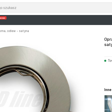
wość
oma, odlew – satyna
Opr
sat
To
Inne