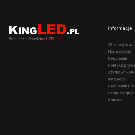
Informacje
Strona główn
Mapa strony
Regulamin
Polityka prywa
użytkowników 
kingled.pl
Regulamin o ś
usług drogą el
Kontakt