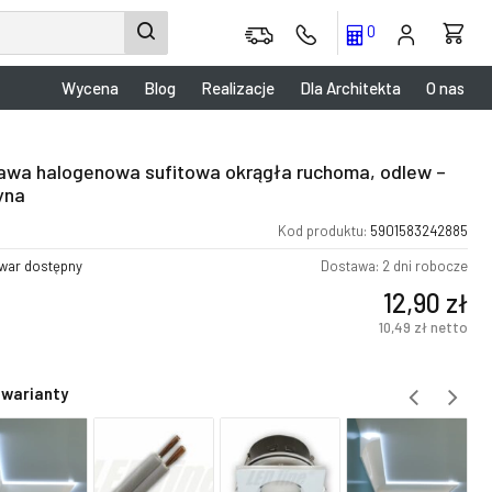
0
Wycena
Blog
Realizacje
Dla Architekta
O nas
awa halogenowa sufitowa okrągła ruchoma, odlew –
yna
Kod produktu:
5901583242885
war dostępny
Dostawa: 2 dni robocze
12,90
zł
10,49
zł
netto
 warianty