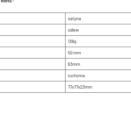
z
RoHS
!
satyna
odlew
138g
50 mm
63mm
ruchoma
77x77x23mm