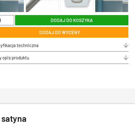
DODAJ DO KOSZYKA
awa
genowa
DODAJ DO WYCENY
towa
gła
oma,
yfikacja techniczna
w
y opis produktu
na
 satyna