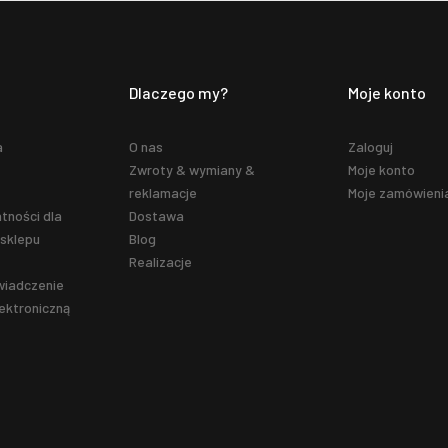
Dlaczego my?
Moje konto
a
O nas
Zaloguj
Zwroty & wymiany &
Moje konto
reklamacje
Moje zamówieni
tności dla
Dostawa
sklepu
Blog
Realizacje
wiadczenie
ektroniczną