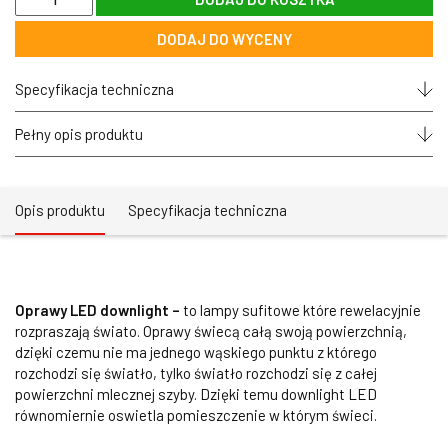
Panel
sufitowy
DODAJ DO WYCENY
downlight
LED
OPTONICA®
Specyfikacja techniczna
kwadratowy
natynkowy
24W
Pełny opis produktu
Opis produktu
Specyfikacja techniczna
Oprawy LED downlight –
to lampy sufitowe które rewelacyjnie
rozpraszają świato. Oprawy świecą całą swoją powierzchnią,
dzięki czemu nie ma jednego wąskiego punktu z którego
rozchodzi się światło, tylko światło rozchodzi się z całej
powierzchni mlecznej szyby. Dzięki temu downlight LED
równomiernie oswietla pomieszczenie w którym świeci.