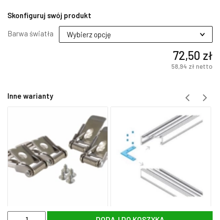
Skonfiguruj swój produkt
Barwa światła
72,50
zł
58,94
zł
netto
Inne warianty
ilość
DODAJ DO KOSZYKA