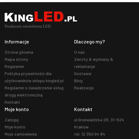
Informacje
Dlaczego my?
Strona główna
O nas
Mapa strony
Zwroty & wymiany &
Regulamin
reklamacje
Polityka prywatności dla
Dostawa
użytkowników sklepu kingled.pl
Blog
Regulamin o świadczenie usług
Realizacje
drogą elektroniczną
Kontakt
Moje konto
Kontakt
Zaloguj
ul.Grunwaldzka 28, 31-524
Moje konto
Kraków
Moje zamówienia
tel. 12 350 64 84