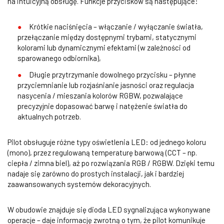
na intuicyjną obsługę. Funkcje przycisków są następujące:
Krótkie naciśnięcia – włączanie / wyłączanie światła,
przełączanie między dostępnymi trybami, statycznymi
kolorami lub dynamicznymi efektami (w zależności od
sparowanego odbiornika),
Długie przytrzymanie dowolnego przycisku – płynne
przyciemnianie lub rozjaśnianie jasności oraz regulacja
nasycenia / mieszania kolorów RGBW, pozwalające
precyzyjnie dopasować barwę i natężenie światła do
aktualnych potrzeb.
Pilot obsługuje różne typy oświetlenia LED: od jednego koloru
(mono), przez regulowaną temperaturę barwową (CCT – np.
ciepła / zimna biel), aż po rozwiązania RGB / RGBW. Dzięki temu
nadaje się zarówno do prostych instalacji, jak i bardziej
zaawansowanych systemów dekoracyjnych.
W obudowie znajduje się dioda LED sygnalizująca wykonywane
operacje – daje informację zwrotną o tym, że pilot komunikuje