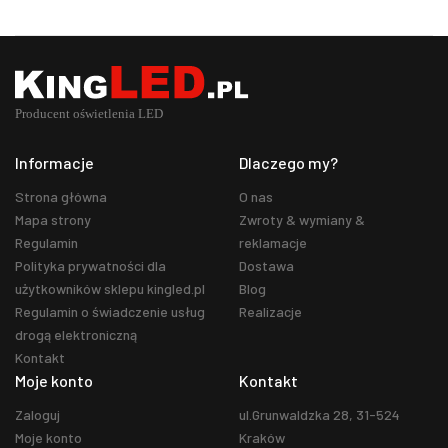
Informacje
Dlaczego my?
Strona główna
O nas
Mapa strony
Zwroty & wymiany &
Regulamin
reklamacje
Polityka prywatności dla
Dostawa
użytkowników sklepu kingled.pl
Blog
Regulamin o świadczenie usług
Realizacje
drogą elektroniczną
Kontakt
Moje konto
Kontakt
Zaloguj
ul.Grunwaldzka 28, 31-524
Moje konto
Kraków