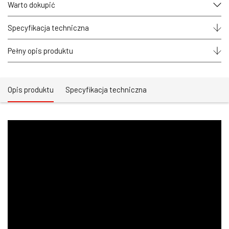
do
Warto dokupić
taśmy
LED
RGB/RGBW
Specyfikacja techniczna
–
RK4-
Pełny opis produktu
4
BLACK
series
Opis produktu
Specyfikacja techniczna