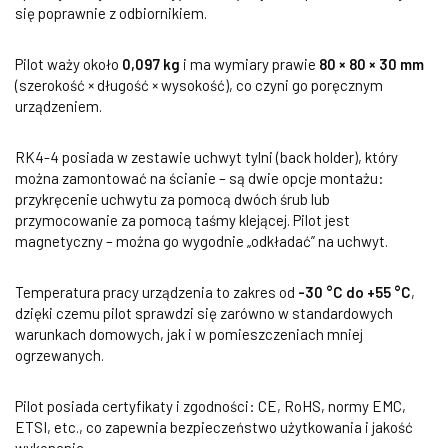
się poprawnie z odbiornikiem.
Pilot waży około
0,097 kg
i ma wymiary prawie
80 × 80 × 30 mm
(szerokość × długość × wysokość), co czyni go poręcznym
urządzeniem.
RK4-4 posiada w zestawie uchwyt tylni (back holder), który
można zamontować na ścianie – są dwie opcje montażu:
przykręcenie uchwytu za pomocą dwóch śrub lub
przymocowanie za pomocą taśmy klejącej. Pilot jest
magnetyczny – można go wygodnie „odkładać” na uchwyt.
Temperatura pracy urządzenia to zakres od
-30 °C do +55 °C
,
dzięki czemu pilot sprawdzi się zarówno w standardowych
warunkach domowych, jak i w pomieszczeniach mniej
ogrzewanych.
Pilot posiada certyfikaty i zgodności: CE, RoHS, normy EMC,
ETSI, etc., co zapewnia bezpieczeństwo użytkowania i jakość