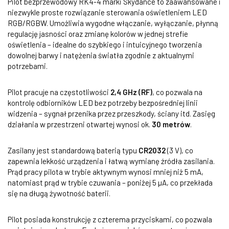
Pilot bezprzewodowy RK4-4 marki Skydance to zaawansowane i
niezwykle proste rozwiązanie sterowania oświetleniem LED
RGB/RGBW. Umożliwia wygodne włączanie, wyłączanie, płynną
regulację jasności oraz zmianę kolorów w jednej strefie
oświetlenia – idealne do szybkiego i intuicyjnego tworzenia
dowolnej barwy i natężenia światła zgodnie z aktualnymi
potrzebami.
Pilot pracuje na częstotliwości
2,4 GHz (RF)
, co pozwala na
kontrolę odbiorników LED bez potrzeby bezpośredniej linii
widzenia – sygnał przenika przez przeszkody, ściany itd. Zasięg
działania w przestrzeni otwartej wynosi ok.
30 metrów
.
Zasilany jest standardową baterią typu
CR2032
(3 V), co
zapewnia lekkość urządzenia i łatwą wymianę źródła zasilania.
Prąd pracy pilota w trybie aktywnym wynosi mniej niż 5 mA,
natomiast prąd w trybie czuwania – poniżej 5 µA, co przekłada
się na długą żywotność baterii.
Pilot posiada konstrukcję z czterema przyciskami, co pozwala