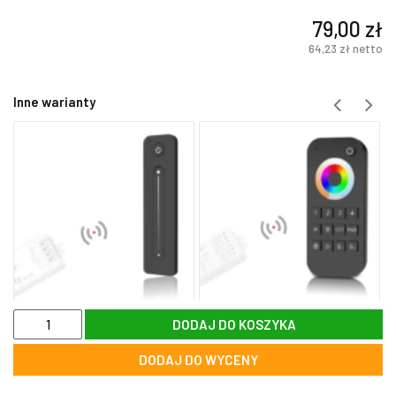
79,00
zł
64,23
zł
netto
Inne warianty
ilość
DODAJ DO KOSZYKA
Pilot
okrągły
DODAJ DO WYCENY
1
strefowy