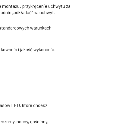
je montażu: przykręcenie uchwytu za
odnie „odkładać” na uchwyt.
w standardowych warunkach
tkowania i jakość wykonania.
 pasów LED, które chcesz
eczorny, nocny, gościnny,