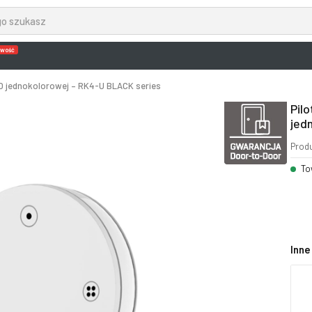
wość
O jednokolorowej – RK4-U BLACK series
Pil
jed
Prod
To
Inne