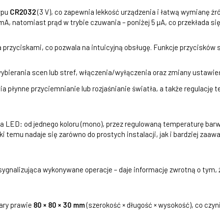
ypu
CR2032
(3 V), co zapewnia lekkość urządzenia i łatwą wymianę źród
mA, natomiast prąd w trybie czuwania – poniżej 5 µA, co przekłada się
a przyciskami, co pozwala na intuicyjną obsługę. Funkcje przycisków
wybierania scen lub stref, włączenia/wyłączenia oraz zmiany ustawie
ia płynne przyciemnianie lub rozjaśnianie światła, a także regulację
ia LED: od jednego koloru (mono), przez regulowaną temperaturę barwo
ki temu nadaje się zarówno do prostych instalacji, jak i bardziej z
ygnalizująca wykonywane operacje – daje informację zwrotną o tym, ż
ary prawie
80 × 80 × 30 mm
(szerokość × długość × wysokość), co czy