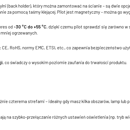
lni (back holder), który można zamontować na ścianie – są dwie opc
e za pomocą taśmy klejącej. Pilot jest magnetyczny – można go wyg
kres od
-30 °C do +55 °C
, dzięki czemu pilot sprawdzi się zarówno 
 mniej ogrzewanych.
ci: CE, RoHS, normy EMC, ETSI, etc., co zapewnia bezpieczeństwo uży
ji
, co świadczy o wysokim poziomie zaufania do trwałości produktu.
żnie czterema strefami – idealny gdy masz kilka obszarów, lamp lub
ją na szybko-przełączanie różnych ustawień oświetlenia (np. tryb wi