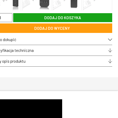
DODAJ DO KOSZYKA
gły
DODAJ DO WYCENY
fowy
o dokupić
my
yfikacja techniczna
O
okolorowej
y opis produktu
-
CK
es