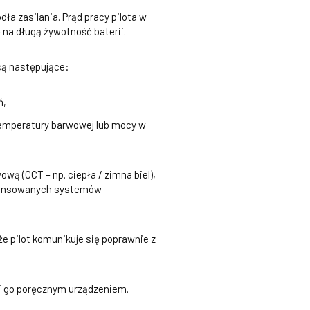
ła zasilania. Prąd pracy pilota w
 na długą żywotność baterii.
 są następujące:
ń,
 temperatury barwowej lub mocy w
wą (CCT – np. ciepła / zimna biel),
aawansowanych systemów
e pilot komunikuje się poprawnie z
ni go poręcznym urządzeniem.