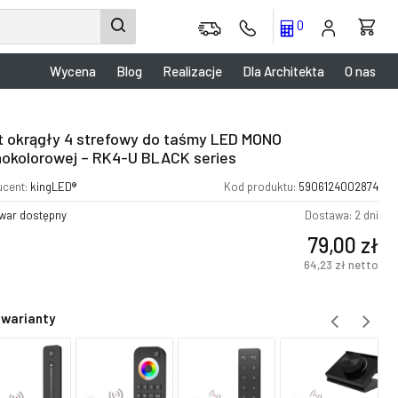
0
Wycena
Blog
Realizacje
Dla Architekta
O nas
ot okrągły 4 strefowy do taśmy LED MONO
nokolorowej – RK4-U BLACK series
ucent:
kingLED®
Kod produktu:
5906124002874
war dostępny
Dostawa: 2 dni
79,00
zł
64,23
zł
netto
 warianty