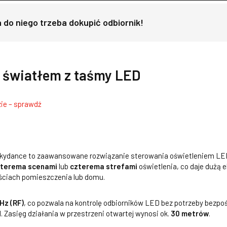
 a do niego trzeba dokupić odbiornik!
a światłem z taśmy LED
ie – sprawdź
kydance to zaawansowane rozwiązanie sterowania oświetleniem LED,
zterema scenami
lub
czterema strefami
oświetlenia, co daje dużą
ściach pomieszczenia lub domu.
Hz (RF)
, co pozwala na kontrolę odbiorników LED bez potrzeby bezpośr
d. Zasięg działania w przestrzeni otwartej wynosi ok.
30 metrów
.