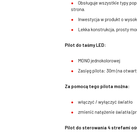
Obsługuje wszystkie typy p
strona.
Inwestycja w produkt o wysoki
Lekka konstrukcja, prosty m
Pilot do taśmy LED:
MONO jednokolorowej
Zasięg pilota: 30m (na otwart
Za pomocą tego pilota można:
włączyć / wyłączyć światło
zmienić natężenie światła (pr
Pilot do sterowania 4 strefami oś