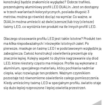
konstrukcji będzie znakomicie wyglądać? Dobrze trafiłeś,
prezentujemy aluminiowy profil LED DUALin. Jest on dostępny
w trzech wariantach kolorystycznych, posiada długość 3
metrów, można go również dociąć na wymiar. Co ważne, w
DUALin można umieścić aż dwie (szersze) lub trzy (cieńsze)
taśmy LED, co wyróżnia ten produkt na tle innych profili LED.
Dlaczego stosowanie profilu LED jest takie istotne? Produkt ten
ma kilka niepodważalnych i niezwykle istotnych zalet. Po
pierwsze, maskuje on taśmę LED i w podstawowym względzie ją
zabezpiecza. Całość konstrukcji oświetlenia prezentuje się
znacznie lepiej. Kolejny aspekt to zbytnie nagrzewanie się diod
LED, które niestety często ma miejsce. Profile są wykonane z
aluminium, specjalnego materiału, który pochłania nadmiar
ciepła, więc rozwiązuje ten problem. Ważnym czynnikiem
pozostaje też równomierne oświetlenie całego pomieszczenia.
Kiedy umieścimy taśmę LED w specjalnym profilu, światło staje
się dużo lepiej rozproszone i lepiej oświetla przestrzeń.