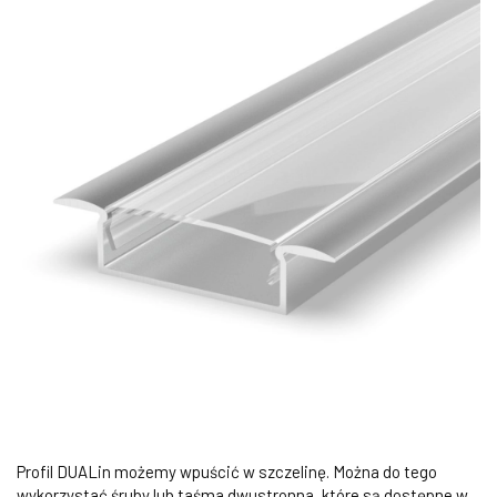
Profil DUALin możemy wpuścić w szczelinę. Można do tego
wykorzystać śruby lub taśma dwustronna, które są dostępne w