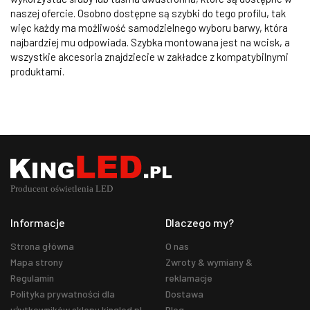
naszej ofercie. Osobno dostępne są szybki do tego profilu, tak
więc każdy ma możliwość samodzielnego wyboru barwy, która
najbardziej mu odpowiada. Szybka montowana jest na wcisk, a
wszystkie akcesoria znajdziecie w zakładce z kompatybilnymi
produktami.
Informacje
Dlaczego my?
Strona główna
O nas
Mapa strony
Zwroty & wymiany &
Regulamin
reklamacje
Polityka prywatności dla
Dostawa
użytkowników sklepu kingled.pl
Blog