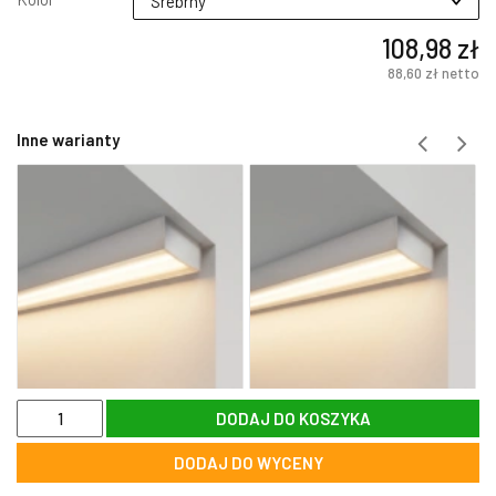
108,98 zł
88,60 zł
netto
Inne warianty
ilość
DODAJ DO KOSZYKA
Profil
aluminiowy
DODAJ DO WYCENY
DUAL-
in