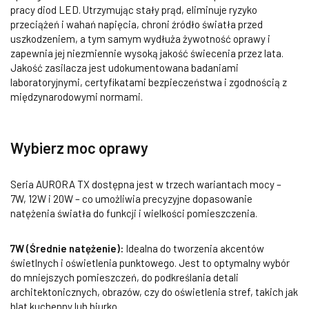
pracy diod LED. Utrzymując stały prąd, eliminuje ryzyko
przeciążeń i wahań napięcia, chroni źródło światła przed
uszkodzeniem, a tym samym wydłuża żywotność oprawy i
zapewnia jej niezmiennie wysoką jakość świecenia przez lata.
Jakość zasilacza jest udokumentowana badaniami
laboratoryjnymi, certyfikatami bezpieczeństwa i zgodnością z
międzynarodowymi normami.
Wybierz moc oprawy
Seria AURORA TX dostępna jest w trzech wariantach mocy –
7W, 12W i 20W – co umożliwia precyzyjne dopasowanie
natężenia światła do funkcji i wielkości pomieszczenia.
7W (Średnie natężenie):
Idealna do tworzenia akcentów
świetlnych i oświetlenia punktowego. Jest to optymalny wybór
do mniejszych pomieszczeń, do podkreślania detali
architektonicznych, obrazów, czy do oświetlenia stref, takich jak
blat kuchenny lub biurko.