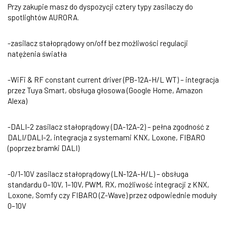
Przy zakupie masz do dyspozycji cztery typy zasilaczy do
spotlightów AURORA.
-zasilacz stałoprądowy on/off bez możliwości regulacji
natężenia światła
-WiFi & RF constant current driver (PB-12A-H/L WT) – integracja
przez Tuya Smart, obsługa głosowa (Google Home, Amazon
Alexa)
-DALI-2 zasilacz stałoprądowy (DA-12A-2) – pełna zgodność z
DALI/DALI-2, integracja z systemami KNX, Loxone, FIBARO
(poprzez bramki DALI)
-0/1-10V zasilacz stałoprądowy (LN-12A-H/L) – obsługa
standardu 0–10V, 1–10V, PWM, RX, możliwość integracji z KNX,
Loxone, Somfy czy FIBARO (Z-Wave) przez odpowiednie moduły
0–10V