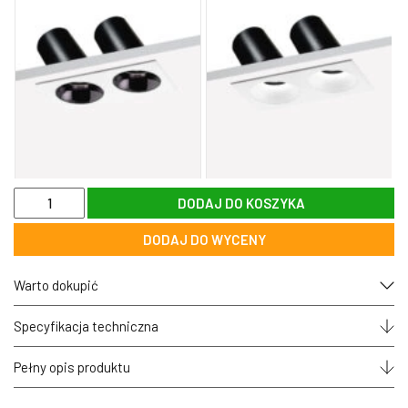
ilość
DODAJ DO KOSZYKA
Spotlight podtynkowy
kwadratowy 7W LED
DODAJ DO WYCENY
CRI>90
AURORA TX7 zoomLED® ruchomy
czarny
Warto dokupić
Specyfikacja techniczna
Pełny opis produktu