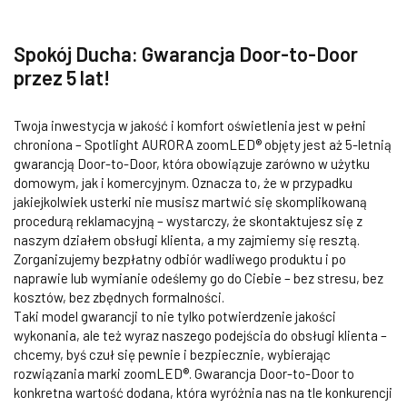
Spokój Ducha: Gwarancja Door-to-Door
przez 5 lat!
Twoja inwestycja w jakość i komfort oświetlenia jest w pełni
chroniona – Spotlight AURORA zoomLED® objęty jest aż 5-letnią
gwarancją Door-to-Door, która obowiązuje zarówno w użytku
domowym, jak i komercyjnym. Oznacza to, że w przypadku
jakiejkolwiek usterki nie musisz martwić się skomplikowaną
procedurą reklamacyjną – wystarczy, że skontaktujesz się z
naszym działem obsługi klienta, a my zajmiemy się resztą.
Zorganizujemy bezpłatny odbiór wadliwego produktu i po
naprawie lub wymianie odeślemy go do Ciebie – bez stresu, bez
kosztów, bez zbędnych formalności.
Taki model gwarancji to nie tylko potwierdzenie jakości
wykonania, ale też wyraz naszego podejścia do obsługi klienta –
chcemy, byś czuł się pewnie i bezpiecznie, wybierając
rozwiązania marki zoomLED®. Gwarancja Door-to-Door to
konkretna wartość dodana, która wyróżnia nas na tle konkurencji