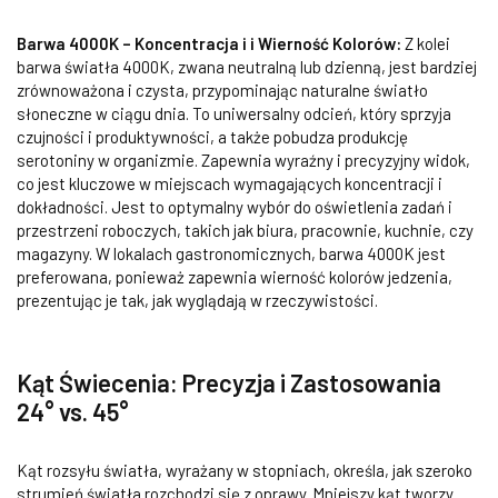
Barwa 4000K – Koncentracja i i Wierność Kolorów:
Z kolei
barwa światła 4000K, zwana neutralną lub dzienną, jest bardziej
zrównoważona i czysta, przypominając naturalne światło
słoneczne w ciągu dnia. To uniwersalny odcień, który sprzyja
czujności i produktywności, a także pobudza produkcję
serotoniny w organizmie. Zapewnia wyraźny i precyzyjny widok,
co jest kluczowe w miejscach wymagających koncentracji i
dokładności. Jest to optymalny wybór do oświetlenia zadań i
przestrzeni roboczych, takich jak biura, pracownie, kuchnie, czy
magazyny. W lokalach gastronomicznych, barwa 4000K jest
preferowana, ponieważ zapewnia wierność kolorów jedzenia,
prezentując je tak, jak wyglądają w rzeczywistości.
Kąt Świecenia: Precyzja i Zastosowania
24° vs. 45°
Kąt rozsyłu światła, wyrażany w stopniach, określa, jak szeroko
strumień światła rozchodzi się z oprawy. Mniejszy kąt tworzy