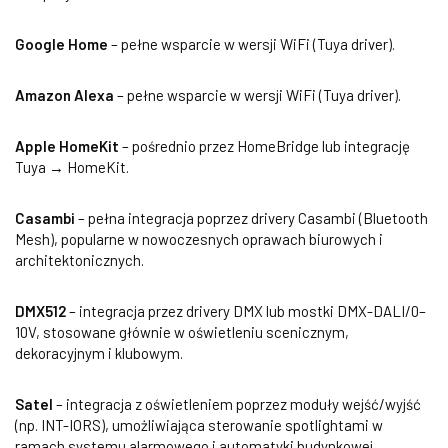
Google Home
– pełne wsparcie w wersji WiFi (Tuya driver).
Amazon Alexa
– pełne wsparcie w wersji WiFi (Tuya driver).
Apple HomeKit
– pośrednio przez HomeBridge lub integrację
Tuya → HomeKit.
Casambi
– pełna integracja poprzez drivery Casambi (Bluetooth
Mesh), popularne w nowoczesnych oprawach biurowych i
architektonicznych.
DMX512
– integracja przez drivery DMX lub mostki DMX-DALI/0–
10V, stosowane głównie w oświetleniu scenicznym,
dekoracyjnym i klubowym.
Satel
– integracja z oświetleniem poprzez moduły wejść/wyjść
(np. INT-IORS), umożliwiająca sterowanie spotlightami w
ramach systemu alarmowego i automatyki budynkowej.