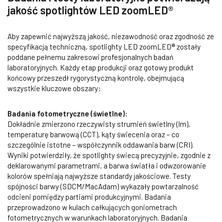
jakość spotlightów LED zoomLED®
Aby zapewnić najwyższą jakość, niezawodność oraz zgodność ze
specyfikacją techniczną, spotlighty LED zoomLED® zostały
poddane pełnemu zakresowi profesjonalnych badań
laboratoryjnych. Każdy etap produkcji oraz gotowy produkt
końcowy przeszedł rygorystyczną kontrolę, obejmującą
wszystkie kluczowe obszary:
Badania fotometryczne (świetlne):
Dokładnie zmierzono rzeczywisty strumień świetlny (lm),
temperaturę barwową (CCT), kąty świecenia oraz – co
szczególnie istotne – współczynnik oddawania barw (CRI).
Wyniki potwierdziły, że spotlighty świecą precyzyjnie, zgodnie z
deklarowanymi parametrami, a barwa światła i odwzorowanie
kolorów spełniają najwyższe standardy jakościowe. Testy
spójności barwy (SDCM/MacAdam) wykazały powtarzalność
odcieni pomiędzy partiami produkcyjnymi. Badania
przeprowadzono w kulach całkujących goniometrach
fotometrycznych w warunkach laboratoryjnych. Badania