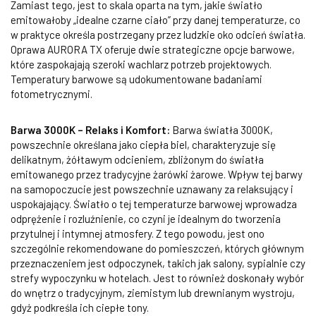
Zamiast tego, jest to skala oparta na tym, jakie światło
emitowałoby „idealne czarne ciało” przy danej temperaturze, co
w praktyce określa postrzegany przez ludzkie oko odcień światła.
Oprawa AURORA TX oferuje dwie strategiczne opcje barwowe,
które zaspokajają szeroki wachlarz potrzeb projektowych.
Temperatury barwowe są udokumentowane badaniami
fotometrycznymi.
Barwa 3000K – Relaks i Komfort:
Barwa światła 3000K,
powszechnie określana jako ciepła biel, charakteryzuje się
delikatnym, żółtawym odcieniem, zbliżonym do światła
emitowanego przez tradycyjne żarówki żarowe. Wpływ tej barwy
na samopoczucie jest powszechnie uznawany za relaksujący i
uspokajający. Światło o tej temperaturze barwowej wprowadza
odprężenie i rozluźnienie, co czyni je idealnym do tworzenia
przytulnej i intymnej atmosfery. Z tego powodu, jest ono
szczególnie rekomendowane do pomieszczeń, których głównym
przeznaczeniem jest odpoczynek, takich jak salony, sypialnie czy
strefy wypoczynku w hotelach. Jest to również doskonały wybór
do wnętrz o tradycyjnym, ziemistym lub drewnianym wystroju,
gdyż podkreśla ich ciepłe tony.