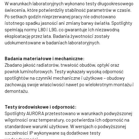
W warunkach laboratoryjnych wykonano testy długookresowego
świecenia, które potwierdziły stabilność parametrów w czasie.
Po setkach godzin nieprzerwanej pracy nie odnotowano
istotnego spadku jasności ani zmiany barwy światła. Spotlighty
spełniają normy L80 i L90, co gwarantuje ich niezawodną
eksploatację przez lata. Badania żywotności zostały
udokumentowane w badaniach laboratoryjnych.
Badania materiałowe i mechaniczne:
Zbadano jakość radiatorów, trwałość obudów, optyki oraz
powłok luminoforowych. Testy wykazały wysoką odporność
spotlightów na czynniki mechaniczne i użytkowe – obudowy
zachowują swoje właściwości nawet po wielokrotnym montażu i
demontażu.
Testy środowiskowe i odporność:
Spotlighty AURORA przetestowano w warunkach podwyższonej
wilgotności oraz temperatury, co potwierdza ich odporność na
standardowe warunki użytkowe. W wersjach o podwyższonej
szczelności IP wykonywane są dodatkowe testy