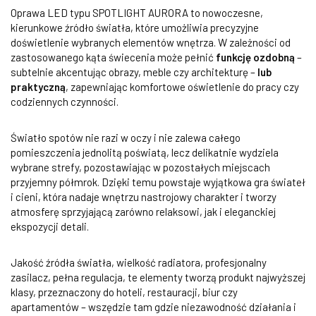
Oprawa LED typu SPOTLIGHT AURORA to nowoczesne,
kierunkowe źródło światła, które umożliwia precyzyjne
doświetlenie wybranych elementów wnętrza. W zależności od
zastosowanego kąta świecenia może pełnić
funkcję ozdobną
–
subtelnie akcentując obrazy, meble czy architekturę –
lub
praktyczną
, zapewniając komfortowe oświetlenie do pracy czy
codziennych czynności.
Światło spotów nie razi w oczy i nie zalewa całego
pomieszczenia jednolitą poświatą, lecz delikatnie wydziela
wybrane strefy, pozostawiając w pozostałych miejscach
przyjemny półmrok. Dzięki temu powstaje wyjątkowa gra świateł
i cieni, która nadaje wnętrzu nastrojowy charakter i tworzy
atmosferę sprzyjającą zarówno relaksowi, jak i eleganckiej
ekspozycji detali.
Jakość źródła światła, wielkość radiatora, profesjonalny
zasilacz, pełna regulacja, te elementy tworzą produkt najwyższej
klasy, przeznaczony do hoteli, restauracji, biur czy
apartamentów – wszędzie tam gdzie niezawodność działania i