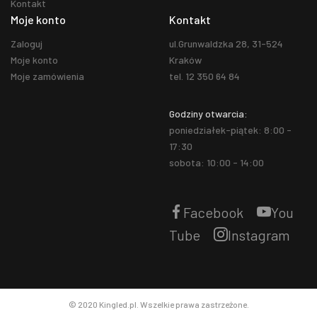
Kontakt
Moje konto
Kontakt
Zaloguj
ul.Grunwaldzka 28, 31-524
Moje konto
Kraków
Moje zamówienia
tel. 12 350 64 84
Godziny otwarcia:
poniedziałek-piątek: 8:00 -
17:30
sobota: 10:00 - 14:00
Facebook
You
Tube
Instagram
© 2020 Kingled.pl. Wszelkie prawa zastrzeżone.