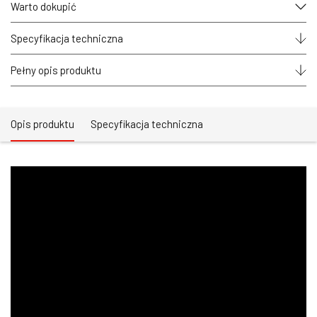
profilu
Warto dokupić
aluminiowego
meblowego
soczewka
Specyfikacja techniczna
lens
30
Pełny opis produktu
stopni
3m
Opis produktu
Specyfikacja techniczna