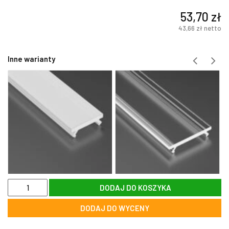
53,70
zł
43,66
zł
netto
Inne warianty
ilość
DODAJ DO KOSZYKA
Szybka
przeźroczysta
DODAJ DO WYCENY
PMMA
do