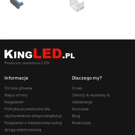
Informacje
Dlaczego my?
Strona główna
O nas
Mapa strony
Zwroty & wymiany &
Regulamin
reklamacje
Polityka prywatności dla
Dostawa
użytkowników sklepu kingled.pl
Blog
Regulamin o świadczenie usług
Realizacje
drogą elektroniczną