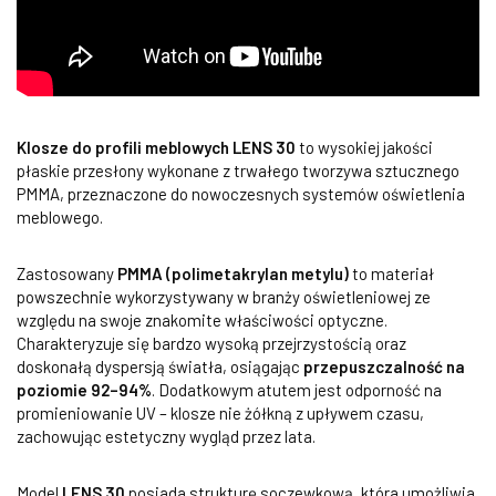
Klosze do profili meblowych LENS 30
to wysokiej jakości
płaskie przesłony wykonane z trwałego tworzywa sztucznego
PMMA, przeznaczone do nowoczesnych systemów oświetlenia
meblowego.
Zastosowany
PMMA (polimetakrylan metylu)
to materiał
powszechnie wykorzystywany w branży oświetleniowej ze
względu na swoje znakomite właściwości optyczne.
Charakteryzuje się bardzo wysoką przejrzystością oraz
doskonałą dyspersją światła, osiągając
przepuszczalność na
poziomie 92–94%
. Dodatkowym atutem jest odporność na
promieniowanie UV – klosze nie żółkną z upływem czasu,
zachowując estetyczny wygląd przez lata.
Model
LENS 30
posiada strukturę soczewkową, która umożliwia