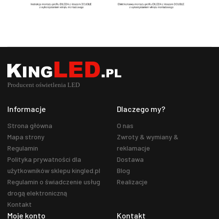
Informacje
Dlaczego my?
Strona główna
O nas
Mapa strony
Zwroty & wymiany &
Regulamin
reklamacje
Polityka prywatności dla
Dostawa
użytkowników sklepu kingled.pl
Blog
Regulamin o świadczenie usług
Realizacje
drogą elektroniczną
Kontakt
Moje konto
Kontakt