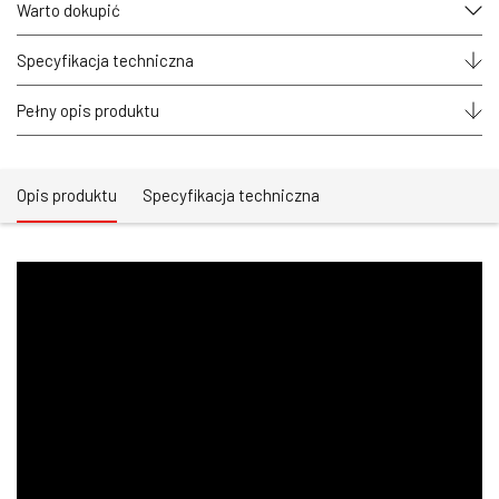
profilu
Warto dokupić
aluminiowego
architektonicznego
3m
Specyfikacja techniczna
Pełny opis produktu
Opis produktu
Specyfikacja techniczna