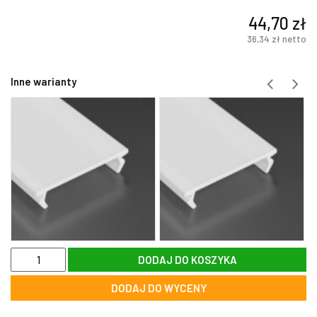
44,70
zł
36,34
zł
netto
Inne warianty
ilość
DODAJ DO KOSZYKA
Szybka
szron
DODAJ DO WYCENY
PMMA
do