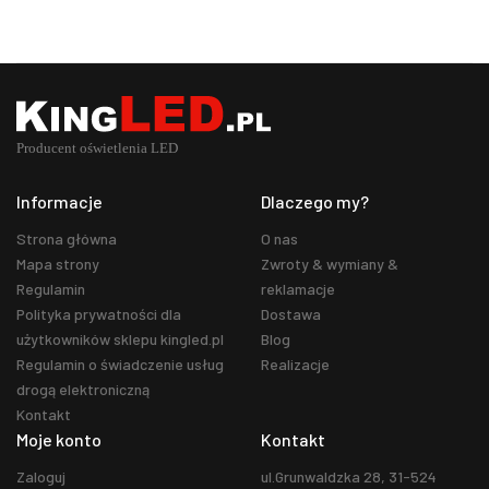
Informacje
Dlaczego my?
Strona główna
O nas
Mapa strony
Zwroty & wymiany &
Regulamin
reklamacje
Polityka prywatności dla
Dostawa
użytkowników sklepu kingled.pl
Blog
Regulamin o świadczenie usług
Realizacje
drogą elektroniczną
Kontakt
Moje konto
Kontakt
Zaloguj
ul.Grunwaldzka 28, 31-524