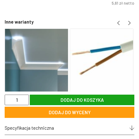
5,61
zł
netto
Inne warianty
ilość
DODAJ DO KOSZYKA
Taśma
magnetyczna
DODAJ DO WYCENY
12,7mm
samoprzylepna
1mb
Specyfikacja techniczna