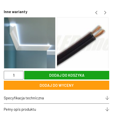
Inne warianty
ilość
DODAJ DO KOSZYKA
Taśma
izolacyjna
DODAJ DO WYCENY
PVC
-
niebieska
Specyfikacja techniczna
-
TESA
Pełny opis produktu