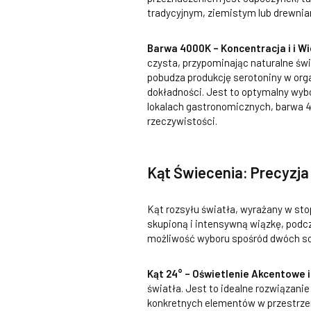
tradycyjnym, ziemistym lub drewnian
Barwa 4000K – Koncentracja i i W
czysta, przypominając naturalne świa
pobudza produkcję serotoniny w org
dokładności. Jest to optymalny wybó
lokalach gastronomicznych, barwa 40
rzeczywistości.
Kąt Świecenia: Precyzja 
Kąt rozsyłu światła, wyrażany w stop
skupioną i intensywną wiązkę, podc
możliwość wyboru spośród dwóch so
Kąt 24° – Oświetlenie Akcentowe 
światła.
Jest to idealne rozwiązanie
konkretnych elementów w przestrzeni