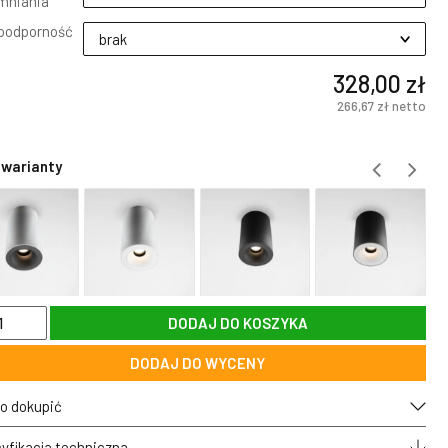
mniania
oodporność
328,00 zł
266,67 zł
netto
 warianty
DODAJ DO KOSZYKA
towa
DODAJ DO WYCENY
light
 LED
90
o dokupić
ORA
0
yfikacja techniczna