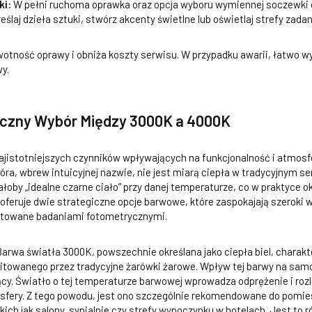
ki:
W pełni ruchoma oprawka oraz opcja wyboru wymiennej soczewki o 
eślaj dzieła sztuki, stwórz akcenty świetlne lub oświetlaj strefy za
otność oprawy i obniża koszty serwisu. W przypadku awarii, łatwo 
y.
iczny Wybór Między 3000K a 4000K
najistotniejszych czynników wpływających na funkcjonalność i atmosf
ra, wbrew intuicyjnej nazwie, nie jest miarą ciepła w tradycyjnym sen
łoby „idealne czarne ciało” przy danej temperaturze, co w praktyce o
feruje dwie strategiczne opcje barwowe, które zaspokajają szeroki w
towane badaniami fotometrycznymi.
arwa światła 3000K, powszechnie określana jako ciepła biel, charakt
itowanego przez tradycyjne żarówki żarowe. Wpływ tej barwy na sa
ący. Światło o tej temperaturze barwowej wprowadza odprężenie i rozlu
mosfery. Z tego powodu, jest ono szczególnie rekomendowane do pomi
ich jak salony, sypialnie czy strefy wypoczynku w hotelach. Jest to 