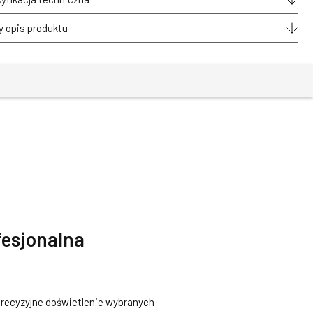
mLED®
homa
y opis produktu
na
fesjonalna
recyzyjne doświetlenie wybranych