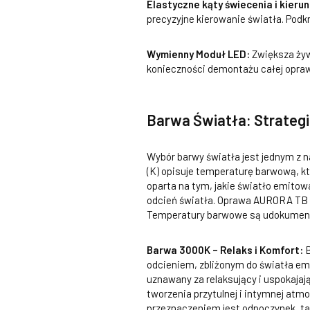
Elastyczne kąty świecenia i kierun
precyzyjne kierowanie światła. Podkr
Wymienny Moduł LED:
Zwiększa żyw
konieczności demontażu całej opraw
Barwa Światła: Strateg
Wybór barwy światła jest jednym z 
(K) opisuje temperaturę barwową, któ
oparta na tym, jakie światło emitowa
odcień światła. Oprawa AURORA TB o
Temperatury barwowe są udokumen
Barwa 3000K – Relaks i Komfort:
B
odcieniem, zbliżonym do światła em
uznawany za relaksujący i uspokajaj
tworzenia przytulnej i intymnej at
przeznaczeniem jest odpoczynek, tak