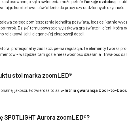
d zastosowanego kąta świecenia może pełnić
funkcję ozdobną
– sub
wniając komfortowe oświetlenie do pracy czy codziennych czynności.
 zalewa całego pomieszczenia jednolitą poświatą, lecz delikatnie wyd
ółmrok. Dzięki temu powstaje wyjątkowa gra świateł i cieni, która n
 relaksowi, jak i eleganckiej ekspozycji detali.
atora, profesjonalny zasilacz, pełna regulacja, te elementy tworzą pr
rtamentów – wszędzie tam gdzie niezawodność działania i trwałość są 
uktu stoi marka zoomLED®
nalnej jakości. Potwierdza to aż
5-letnia gwarancja Door-to-Door
bę SPOTLIGHT Aurora zoomLED®?