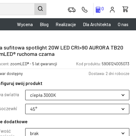
0
Wycena
Blog
Realizacje
Dla Architekta
O nas
a sufitowa spotlight 20W LED CRI>90 AURORA TB20
mLED® ruchoma czarna
ucent:
zoomLED® - 5 lat gwarancji
Kod produktu:
5906124005073
war dostępny
Dostawa: 2 dni robocze
figuruj swój produkt
a światła
soczewki
je dodatkowe
iwość