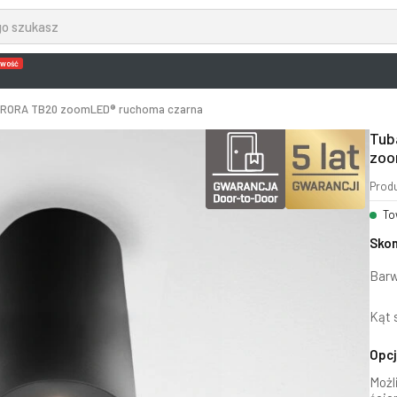
wość
AURORA TB20 zoomLED® ruchoma czarna
Tub
zoo
Prod
To
Skon
Barw
Kąt 
Opc
Możl