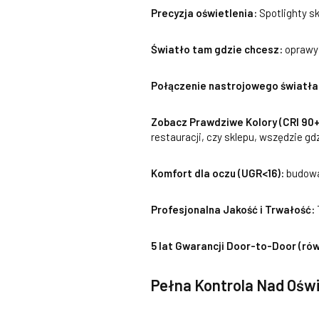
Precyzja oświetlenia:
Spotlighty s
Światło tam gdzie chcesz:
oprawy
Połączenie nastrojowego światła 
Zobacz Prawdziwe Kolory (CRI 90+
restauracji, czy sklepu, wszędzie gdz
Komfort dla oczu (UGR<16):
budowa
Profesjonalna Jakość i Trwałość:
5 lat Gwarancji Door-to-Door (równ
Pełna Kontrola Nad Ośw