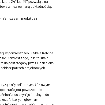
kącie 24° lub 45° pozwalają na
daniowe z niezrównaną dokładnością.
wymienisz sam moduł bez
erę w pomieszczeniu. Skala Kelvina
sie. Zamiast tego, jest to skala
kreśla postrzegany przez ludzkie oko
achlarz potrzeb projektowych.
eryzuje się delikatnym, żółtawym
mopoczucie jest powszechnie
źnienie, co czyni je idealnym do
eszczeń, których głównym
również doskonały wybór do wnętrz o