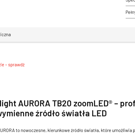
zoo
ruc
Pełn
czar
niczna
ie – sprawdź
tlight AURORA TB20 zoomLED® – pro
ymienne źródło światła LED
RORA to nowoczesne, kierunkowe źródło światła, które umożliwia p