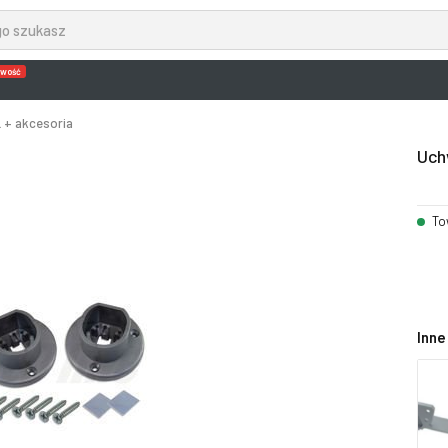
wość
 + akcesoria
Uch
To
Inne