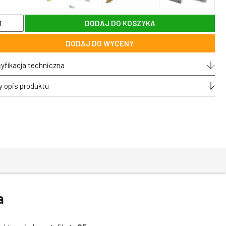
DODAJ DO KOSZYKA
wyt
ny
DODAJ DO WYCENY
tażu
i
yfikacja techniczna
L
y opis produktu
soria
a