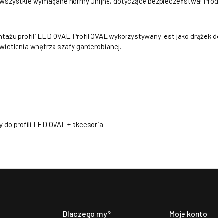
a wszystkie wymagane normy Unijne, dotyczące bezpieczeństwa! Prod
ażu profili LED OVAL. Profil OVAL wykorzystywany jest jako drążek
wietlenia wnętrza szafy garderobianej.
e
do profili LED OVAL + akcesoria
Dlaczego my?
Moje konto