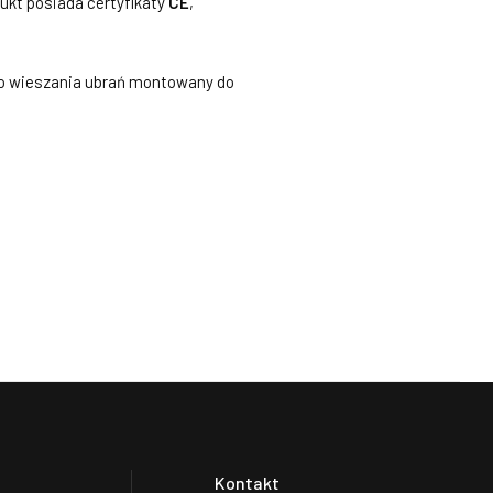
ukt posiada certyfikaty
CE
,
 do wieszania ubrań montowany do
Kontakt