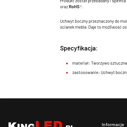
Produkt został przebadany i spełni
oraz
RoHS
! .
Uchwyt boczny przeznaczony do mont
ścianek mebla. Daje to możliwość oś
Specyfikacja:
materiał: Tworzywo sztuczn
zastosowanie: Uchwyt boczny 
Informacje