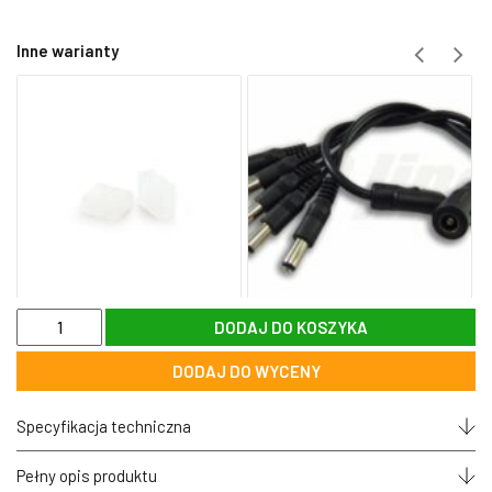
Inne warianty
ilość
DODAJ DO KOSZYKA
Wtyk
DC
DODAJ DO WYCENY
2,1
x
5,5
Specyfikacja techniczna
mm
z
przewodem
Pełny opis produktu