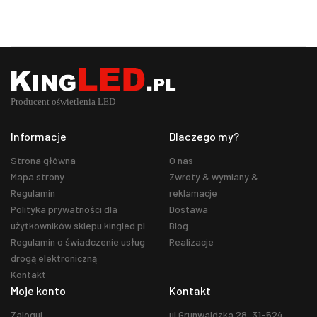
Informacje
Dlaczego my?
Strona główna
O nas
Mapa strony
Zwroty & wymiany &
Regulamin
reklamacje
Polityka prywatności dla
Dostawa
użytkowników sklepu kingled.pl
Blog
Regulamin o świadczenie usług
Realizacje
drogą elektroniczną
Kontakt
Moje konto
Kontakt
Zaloguj
ul.Grunwaldzka 28, 31-524