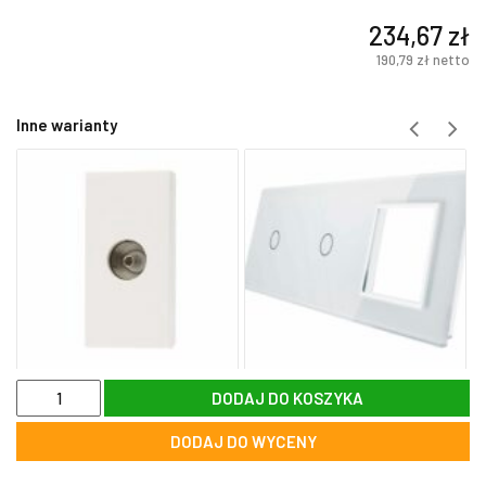
234,67
zł
190,79
zł
netto
Inne warianty
ilość
DODAJ DO KOSZYKA
WW-
C700PIR-
DODAJ DO WYCENY
69
Moduł