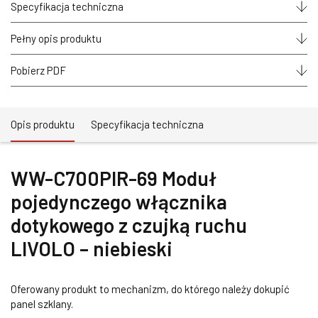
pojedynczego
Specyfikacja techniczna
włącznika
dotykowego
z
Pełny opis produktu
czujką
ruchu
Pobierz PDF
LIVOLO
-
niebieski
Opis produktu
Specyfikacja techniczna
WW-C700PIR-69 Moduł
pojedynczego włącznika
dotykowego z czujką ruchu
LIVOLO – niebieski
Oferowany produkt to mechanizm, do którego należy dokupić
panel szklany.