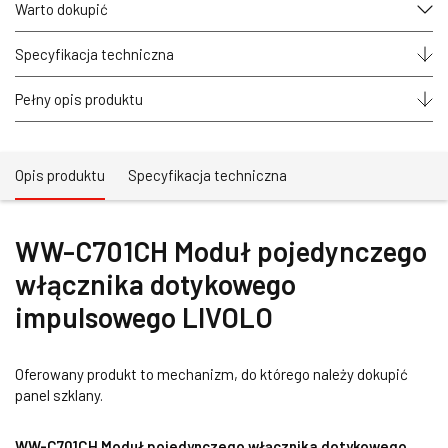
włącznika
Warto dokupić
dotykowego
impulsowego
LIVOLO
Specyfikacja techniczna
Pełny opis produktu
Opis produktu
Specyfikacja techniczna
WW-C701CH Moduł pojedynczego
włącznika dotykowego
impulsowego LIVOLO
Oferowany produkt to mechanizm, do którego należy dokupić
panel szklany.
WW-C701CH Moduł pojedynczego włącznika dotykowego