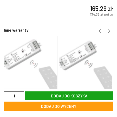
165,29
zł
134,38
zł
netto
Inne warianty
ilość
DODAJ DO KOSZYKA
WW-
C701CH
DODAJ DO WYCENY
Moduł
pojedynczego