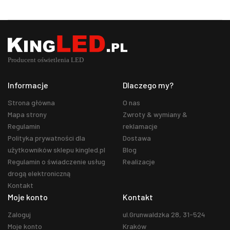
Informacje
Dlaczego my?
Strona główna
O nas
Mapa strony
Zwroty & wymiany &
Regulamin
reklamacje
Polityka prywatności dla
Dostawa
użytkowników sklepu kingled.pl
Blog
Regulamin o świadczenie usług
Realizacje
drogą elektroniczną
Kontakt
Moje konto
Kontakt
Zaloguj
ul.Grunwaldzka 28, 31-524
Moje konto
Kraków