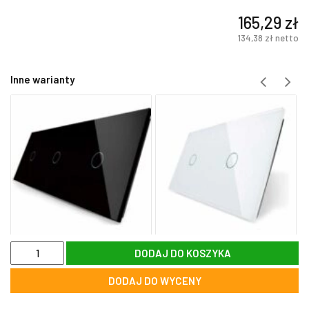
165,29
zł
134,38
zł
netto
Inne warianty
ilość
DODAJ DO KOSZYKA
WW-
C701DR
DODAJ DO WYCENY
Moduł
pojedynczego