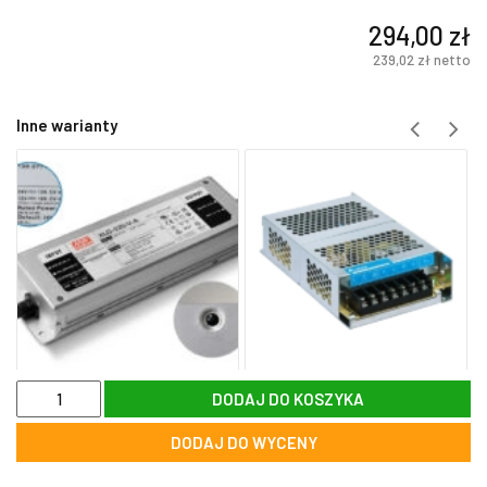
294,00
zł
239,02
zł
netto
Inne warianty
ilość
DODAJ DO KOSZYKA
Zasilacz
stałonapięciowy
DODAJ DO WYCENY
LED
z