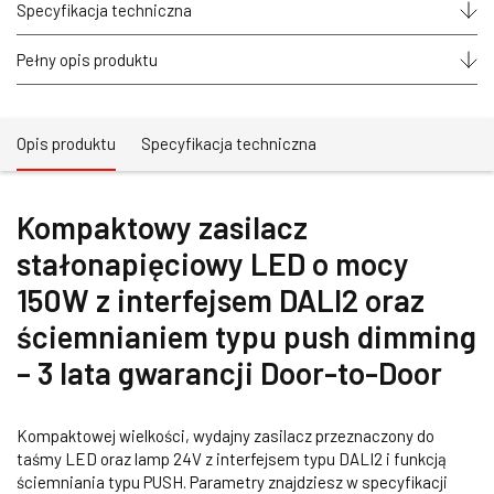
interfejsem
Specyfikacja techniczna
DALI-
2
(DT6)
Pełny opis produktu
24V
8,3A
200W
Opis produktu
Specyfikacja techniczna
Kompaktowy zasilacz
stałonapięciowy LED o mocy
150W z interfejsem DALI2 oraz
ściemnianiem typu push dimming
– 3 lata gwarancji Door-to-Door
Kompaktowej wielkości, wydajny zasilacz przeznaczony do
taśmy LED oraz lamp 24V z interfejsem typu DALI2 i funkcją
ściemniania typu PUSH. Parametry znajdziesz w specyfikacji