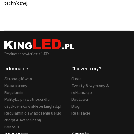
technicznej.
Informacje
Dlaczego my?
Strona główna
O nas
Mapa strony
Zwroty & wymiany &
Regulamin
reklamacje
Polityka prywatności dla
Dostawa
użytkowników sklepu kingled.pl
Blog
Regulamin o świadczenie usług
Realizacje
drogą elektroniczną
Kontakt
Moje konto
Kontakt