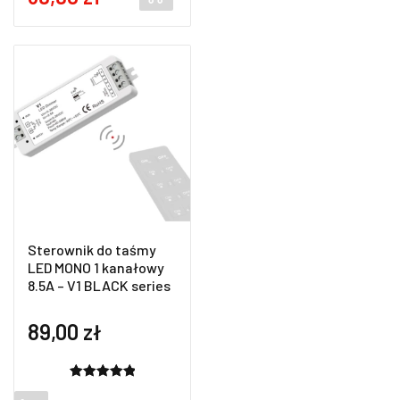
was:
price
48,70 zł.
is:
39,90 zł.
Sterownik do taśmy
LED MONO 1 kanałowy
8.5A – V1 BLACK series
89,00
zł
Oceniony
2