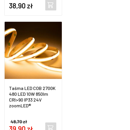
38,90
zł
Taśma LED COB 2700K
480 LED 10W 850lm
CRI>90 IP33 24V
zoomLED®
Original
48,70
zł
price
Current
39,90
zł