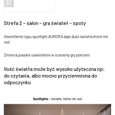
5.00
na 5
na
podstawie
ocen
Strefa 2 – salon – gra świateł – spoty
klientów
Oświetlenie typu spotlight AURORA daje dużo światła które nie
razi
Zmienia płaskie oświetlenie w scenerię gry półcieni
Ilość światła może być wysoko użyteczna np:
do czytania, albo mocno przyciemniona do
odpoczynku